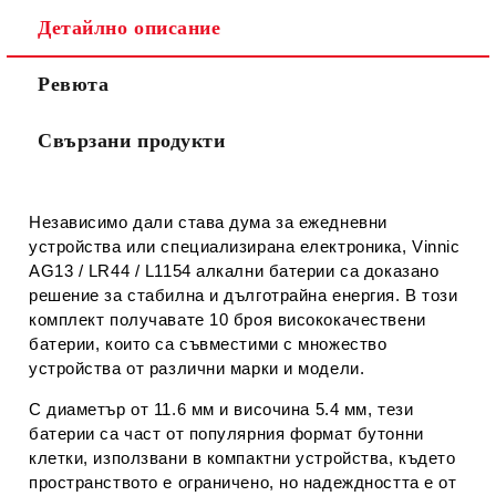
Съгласен съм с
Политиката за лични данни
Детайлно описание
Ние ще се свържем с вас в рамките на работния ден.
Ревюта
Свързани продукти
Независимо дали става дума за ежедневни
устройства или специализирана електроника,
Vinnic
AG13 / LR44 / L1154
алкални батерии са доказано
решение за стабилна и дълготрайна енергия. В този
комплект получавате
10 броя висококачествени
батерии
, които са съвместими с множество
устройства от различни марки и модели.
С диаметър от
11.6 мм
и височина
5.4 мм
, тези
батерии са част от популярния формат
бутонни
клетки
, използвани в компактни устройства, където
пространството е ограничено, но надеждността е от