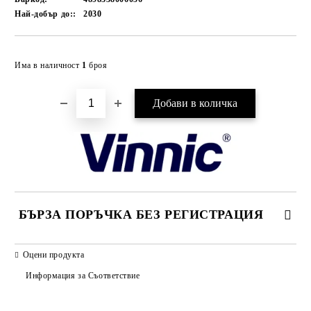
Най-добър до::
2030
Добави в желани
Има в наличност
1
броя
БЪРЗА ПОРЪЧКА БЕЗ РЕГИСТРАЦИЯ
САМО ПОПЪЛНЕТЕ 2 ПОЛЕТА
Оцени продукта
Информация за Съответствие