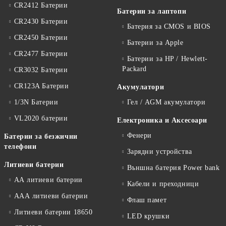
CR2412 Батерии
Батерии за лаптопи
CR2430 Батерии
Батерия за CMOS и BIOS
CR2450 Батерии
Батерии за Apple
CR2477 Батерии
Батерии за HP / Hewlett-
Packard
CR3032 Батерии
CR123A Батерии
Акумулатори
1/3N Батерии
Гел / AGM акумулатори
VL2020 батерии
Електроника и Аксесоари
Фенери
Батерии за безжични
телефони
Зарядни устройства
Литиеви батерии
Външна батерия Power bank
АА литиеви батерии
Кабели и преходници
ААА литиеви батерии
Флаш памет
Литиеви батерии 18650
LED крушки