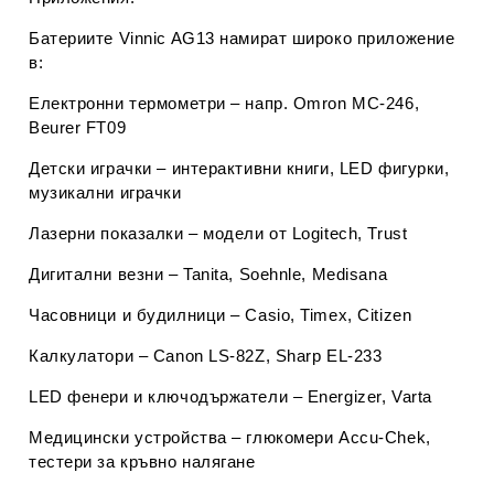
Батериите Vinnic AG13 намират широко приложение
в:
Електронни термометри
– напр. Omron MC-246,
Beurer FT09
Детски играчки
– интерактивни книги, LED фигурки,
музикални играчки
Лазерни показалки
– модели от Logitech, Trust
Дигитални везни
– Tanita, Soehnle, Medisana
Часовници и будилници
– Casio, Timex, Citizen
Калкулатори
– Canon LS-82Z, Sharp EL-233
LED фенери и ключодържатели
– Energizer, Varta
Медицински устройства
– глюкомери Accu-Chek,
тестери за кръвно налягане