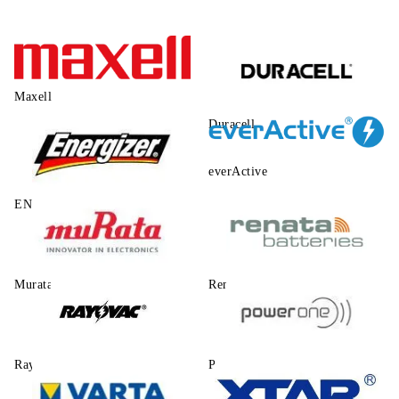
Maxell
Duracell
everActive
ENERGIZER
Murata
Renata
Rayovac
Power One