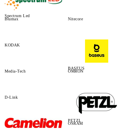
Spectrum Led
Blumax
Nitecore
KODAK
BASEUS
Media-Tech
OMRON
D-Link
PETZL
OSRAM