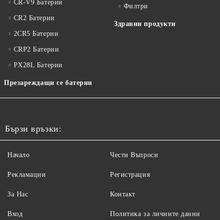
CR-V9 Батерии
Филтри
CR2 Батерии
Здравни продукти
2CR5 Батерии
CRP2 Батерии
PX28L Батерии
Презареждащи се батерии
Бързи връзки:
Начало
Чести Въпроси
Рекламации
Регистрация
За Нас
Контакт
Вход
Политика за личните данни