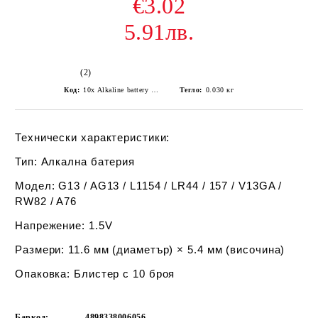
€3.02
5.91лв.
(2)
Код:
10x Alkaline battery Vinnic G13 LR1154 LR44
Тегло:
0.030
кг
Технически характеристики:
Тип:
Алкална батерия
Модел:
G13 / AG13 / L1154 / LR44 / 157 / V13GA /
RW82 / A76
Напрежение:
1.5V
Размери:
11.6 мм (диаметър) × 5.4 мм (височина)
Опаковка:
Блистер с 10 броя
Баркод:
4898338006056