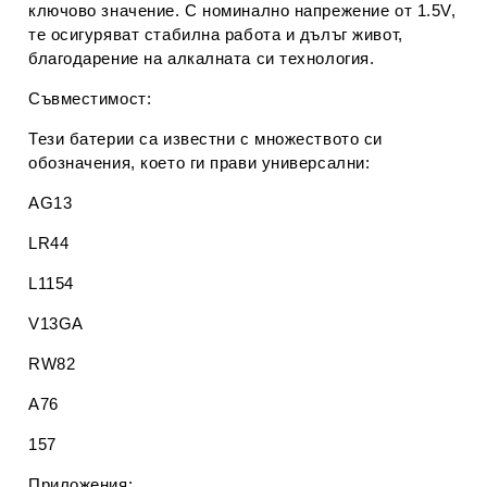
ключово значение. С номинално напрежение от
1.5V
,
те осигуряват стабилна работа и дълъг живот,
благодарение на алкалната си технология.
Съвместимост:
Тези батерии са известни с множеството си
обозначения, което ги прави универсални:
AG13
LR44
L1154
V13GA
RW82
A76
157
Приложения: