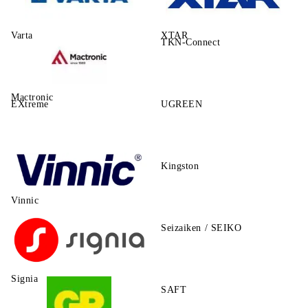
Varta
XTAR
TKN-Connect
Mactronic
EXtreme
UGREEN
Kingston
Vinnic
Seizaiken / SEIKO
Signia
SAFT