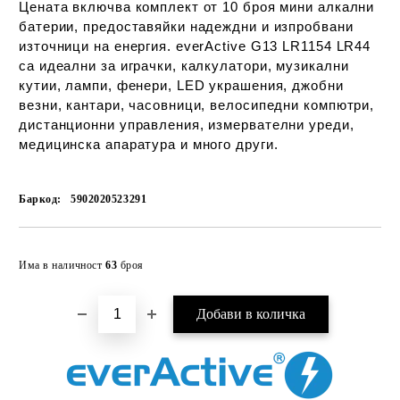
Цената включва комплект от 10 броя мини алкални
батерии, предоставяйки надеждни и изпробвани
източници на енергия. everActive G13 LR1154 LR44
са идеални за играчки, калкулатори, музикални
кутии, лампи, фенери, LED украшения, джобни
везни, кантари, часовници, велосипедни компютри,
дистанционни управления, измервателни уреди,
медицинска апаратура и много други.
Баркод:
5902020523291
Добави в желани
Има в наличност
63
броя