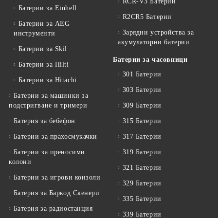
RCR-V3 Батерии
Батерии за Einhell
R2CR5 Батерии
Батерии за AEG
Зарядни устройства за
инструменти
акумулаторни батерии
Батерии за Skil
Батерии за часовници
Батерии за Hilti
301 Батерии
Батерии за Hitachi
303 Батерии
Батерии за машинки за
подстригване и тримери
309 Батерии
Батерия за бебефон
315 Батерии
Батерии за прахосмукачки
317 Батерии
Батерии за преносими
319 Батерии
колони
321 Батерии
Батерии за игрови конзоли
329 Батерии
Батерия за Баркод Скенери
335 Батерии
Батерия за радиостанция
339 Батерии