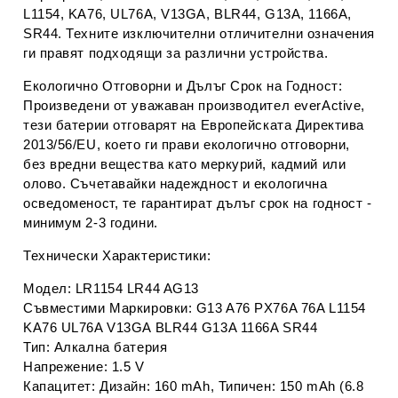
L1154, KA76, UL76A, V13GA, BLR44, G13A, 1166A,
SR44. Техните изключителни отличителни означения
ги правят подходящи за различни устройства.
Екологично Отговорни и Дълъг Срок на Годност:
Произведени от уважаван производител everActive,
тези батерии отговарят на Европейската Директива
2013/56/EU, което ги прави екологично отговорни,
без вредни вещества като меркурий, кадмий или
олово. Съчетавайки надеждност и екологична
осведоменост, те гарантират дълъг срок на годност -
минимум 2-3 години.
Технически Характеристики:
Модел: LR1154 LR44 AG13
Съвместими Маркировки: G13 A76 PX76A 76A L1154
KA76 UL76A V13GA BLR44 G13A 1166A SR44
Тип: Алкална батерия
Напрежение: 1.5 V
Капацитет: Дизайн: 160 mAh, Типичен: 150 mAh (6.8