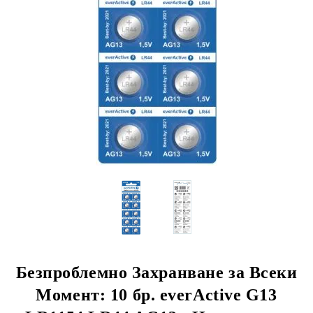
Безпроблемно Захранване за Всеки
Момент: 10 бр. everActive G13