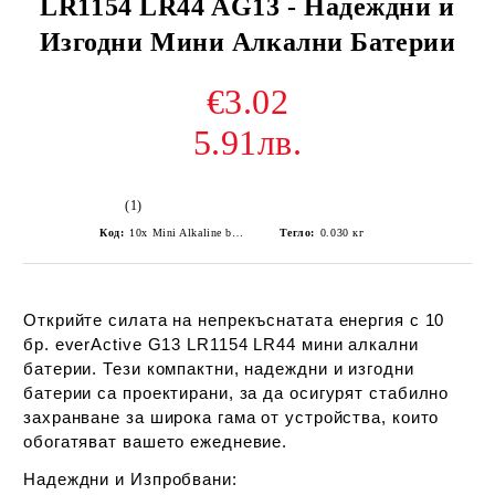
LR1154 LR44 AG13 - Надеждни и
Изгодни Мини Алкални Батерии
€3.02
5.91лв.
(1)
Код:
10x Mini Alkaline battery everActive G13 LR1154 LR44
Тегло:
0.030
кг
Открийте силата на непрекъснатата енергия с 10
бр. everActive G13 LR1154 LR44 мини алкални
батерии. Тези компактни, надеждни и изгодни
батерии са проектирани, за да осигурят стабилно
захранване за широка гама от устройства, които
обогатяват вашето ежедневие.
Надеждни и Изпробвани: