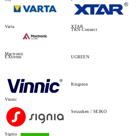
Varta
XTAR
TKN-Connect
Mactronic
EXtreme
UGREEN
Kingston
Vinnic
Seizaiken / SEIKO
Signia