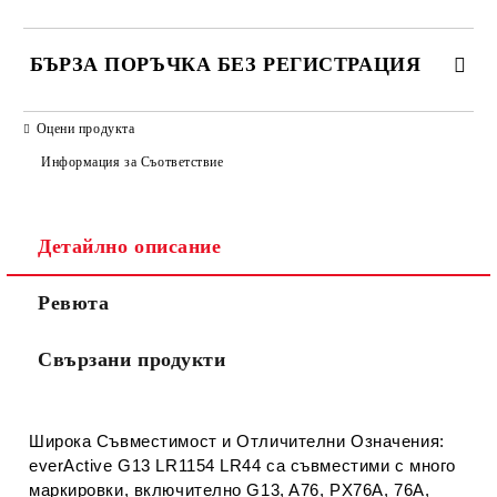
БЪРЗА ПОРЪЧКА БЕЗ РЕГИСТРАЦИЯ
САМО ПОПЪЛНЕТЕ 2 ПОЛЕТА
Оцени продукта
Информация за Съответствие
Съгласен съм с
Политиката за лични данни
Детайлно описание
Ние ще се свържем с вас в рамките на работния ден.
Ревюта
Свързани продукти
Широка Съвместимост и Отличителни Означения:
everActive G13 LR1154 LR44 са съвместими с много
маркировки, включително G13, A76, PX76A, 76A,