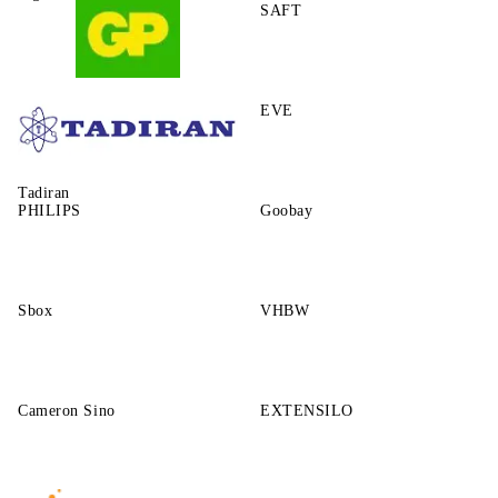
SAFT
GP
EVE
Tadiran
PHILIPS
Goobay
Sbox
VHBW
Cameron Sino
EXTENSILO