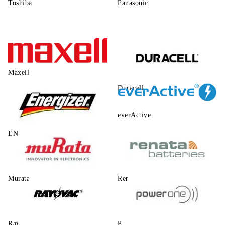
Toshiba
Panasonic
Maxell
Duracell
everActive
ENERGIZER
Murata
Renata
Rayovac
Power One