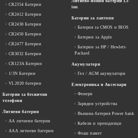
Литиево-йонни батерии Li-
CR2354 Батерии
ion
CR2412 Батерии
Батерии за лаптопи
CR2430 Батерии
Батерия за CMOS и BIOS
CR2450 Батерии
Батерии за Apple
CR2477 Батерии
Батерии за HP / Hewlett-
Packard
CR3032 Батерии
CR123A Батерии
Акумулатори
1/3N Батерии
Гел / AGM акумулатори
VL2020 батерии
Електроника и Аксесоари
Фенери
Батерии за безжични
телефони
Зарядни устройства
Литиеви батерии
Външна батерия Power bank
АА литиеви батерии
Кабели и преходници
ААА литиеви батерии
Флаш памет