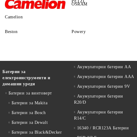
PETZL
OSRAM
Camelion
Beston
Powery
Акумулаторни батерии АА
Батерии за
Акумулаторни батерии AAA
електроинструменти и
домашни уреди
Акумулаторни батерии 9V
Батерии за винтоверт
Акумулаторни батерии
R20/D
Батерии за Makita
Акумулаторни батерии
Батерии за Bosch
R14/C
Батерии за Dewalt
16340 / RCR123A Батерии
Батерии за Black&Decker