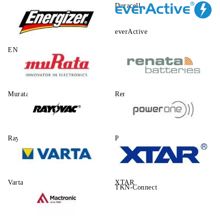
Duracell
everActive
ENERGIZER
Murata
Renata
Rayovac
Power One
Varta
XTAR
TKN-Connect