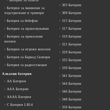
Батерии за Hitachi
303 Батерии
Батерии за машинки за
подстригване и тримери
309 Батерии
Батерия за бебефон
315 Батерии
Батерии за прахосмукачки
317 Батерии
Батерии за преносими
319 Батерии
колони
321 Батерии
Батерии за игрови конзоли
329 Батерии
Батерия за Баркод Скенери
335 Батерии
Батерия за радиостанция
339 Батерии
Алкални батерии
341 Батерии
АА Батерии
344 Батерии
ААА Батерии
346 Батерии
АААА Батерии
348 Батерии
C Батерии LR14
350 Батерии