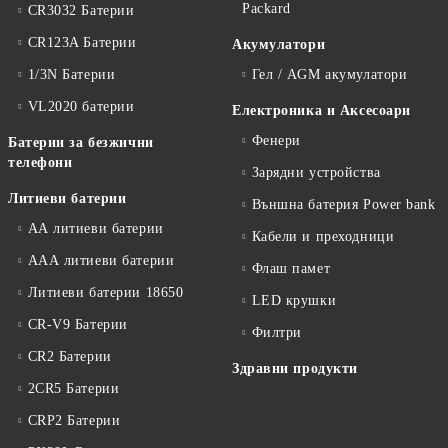
Packard
CR3032 Батерии
CR123A Батерии
Акумулатори
1/3N Батерии
Гел / AGM акумулатори
VL2020 батерии
Електроника и Аксесоари
Фенери
Батерии за безжични
телефони
Зарядни устройства
Литиеви батерии
Външна батерия Power bank
АА литиеви батерии
Кабели и преходници
ААА литиеви батерии
Флаш памет
Литиеви батерии 18650
LED крушки
CR-V9 Батерии
Филтри
CR2 Батерии
Здравни продукти
2CR5 Батерии
CRP2 Батерии