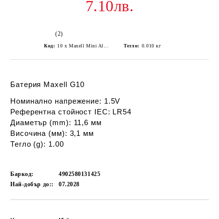
7.10лв.
(2)
Код:
10 x Maxell Mini Alkaline battery G10/LR1130/189/AG10
Тегло:
0.010
кг
Батерия Maxell G10
Номинално напрежение: 1.5V
Референтна стойност IEC: LR54
Диаметър (mm): 11,6 мм
Височина (мм): 3,1 мм
Тегло (g): 1.00
Баркод:
4902580131425
Най-добър до::
07.2028
Добави в желани