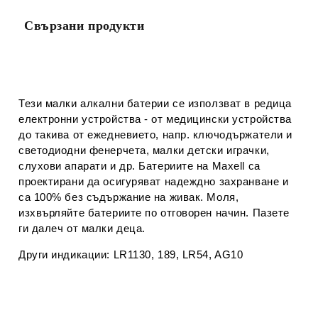
Свързани продукти
Тези малки алкални батерии се използват в редица
електронни устройства - от медицински устройства
до такива от ежедневието, напр. ключодържатели и
светодиодни фенерчета, малки детски играчки,
слухови апарати и др. Батериите на Maxell са
проектирани да осигуряват надеждно захранване и
са 100% без съдържание на живак. Моля,
изхвърляйте батериите по отговорен начин. Пазете
ги далеч от малки деца.
Други индикации: LR1130, 189, LR54, AG10