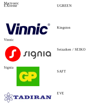
Mactronic
EXtreme
UGREEN
Kingston
Vinnic
Seizaiken / SEIKO
Signia
SAFT
GP
EVE