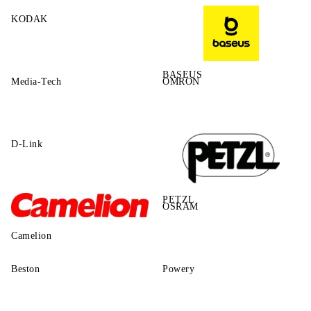
KODAK
BASEUS
Media-Tech
OMRON
D-Link
PETZL
OSRAM
Camelion
Beston
Powery