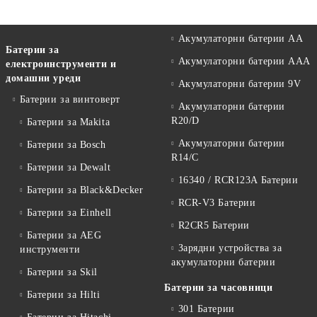
Акумулаторни батерии АА
Батерии за
Акумулаторни батерии AAA
електроинструменти и
домашни уреди
Акумулаторни батерии 9V
Батерии за винтоверт
Акумулаторни батерии
R20/D
Батерии за Makita
Акумулаторни батерии
Батерии за Bosch
R14/C
Батерии за Dewalt
16340 / RCR123A Батерии
Батерии за Black&Decker
RCR-V3 Батерии
Батерии за Einhell
R2CR5 Батерии
Батерии за AEG
Зарядни устройства за
инструменти
акумулаторни батерии
Батерии за Skil
Батерии за часовници
Батерии за Hilti
301 Батерии