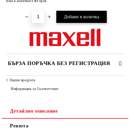
Има в наличност
45
броя
БЪРЗА ПОРЪЧКА БЕЗ РЕГИСТРАЦИЯ
САМО ПОПЪЛНЕТЕ 2 ПОЛЕТА
Оцени продукта
Информация за Съответствие
Съгласен съм с
Политиката за лични данни
Детайлно описание
Ние ще се свържем с вас в рамките на работния ден.
Ревюта