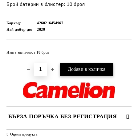
Брой батерии в блистер:
10 броя
Баркод:
4260216454967
Най-добър до::
2029
Добави в желани
Има в наличност
18
броя
БЪРЗА ПОРЪЧКА БЕЗ РЕГИСТРАЦИЯ
САМО ПОПЪЛНЕТЕ 2 ПОЛЕТА
Оцени продукта