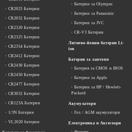
Батерии за Olympus
CR2025 Батерии
Батерии за Panasonic
CR2032 Батерии
Батерии за JVC
CR2320 Батерии
CR-V3 Батерии
CR2325 Батерии
Литиево-йонни батерии Li-
CR2354 Батерии
ion
CR2412 Батерии
Батерии за лаптопи
CR2430 Батерии
Батерия за CMOS и BIOS
CR2450 Батерии
Батерии за Apple
CR2477 Батерии
Батерии за HP / Hewlett-
Packard
CR3032 Батерии
CR123A Батерии
Акумулатори
1/3N Батерии
Гел / AGM акумулатори
VL2020 батерии
Електроника и Аксесоари
Фенери