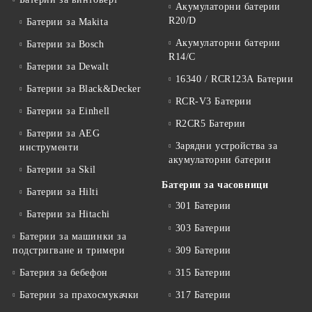
Акумулаторни батерии
R20/D
Батерии за Makita
Акумулаторни батерии
Батерии за Bosch
R14/C
Батерии за Dewalt
16340 / RCR123A Батерии
Батерии за Black&Decker
RCR-V3 Батерии
Батерии за Einhell
R2CR5 Батерии
Батерии за AEG
Зарядни устройства за
инструменти
акумулаторни батерии
Батерии за Skil
Батерии за часовници
Батерии за Hilti
301 Батерии
Батерии за Hitachi
303 Батерии
Батерии за машинки за
подстригване и тримери
309 Батерии
Батерия за бебефон
315 Батерии
Батерии за прахосмукачки
317 Батерии