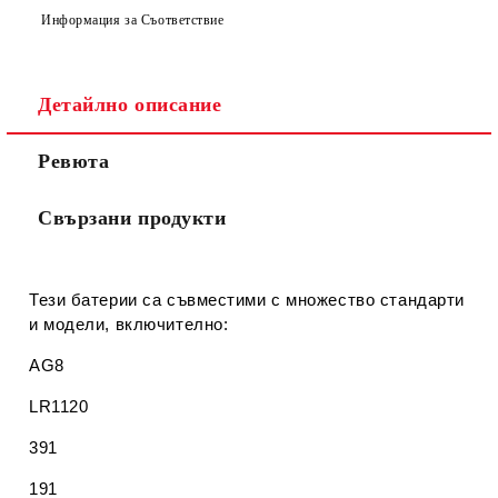
Информация за Съответствие
Съгласен съм с
Политиката за лични данни
Детайлно описание
Ние ще се свържем с вас в рамките на работния ден.
Ревюта
Свързани продукти
Тези батерии са съвместими с множество стандарти
и модели, включително:
AG8
LR1120
391
191