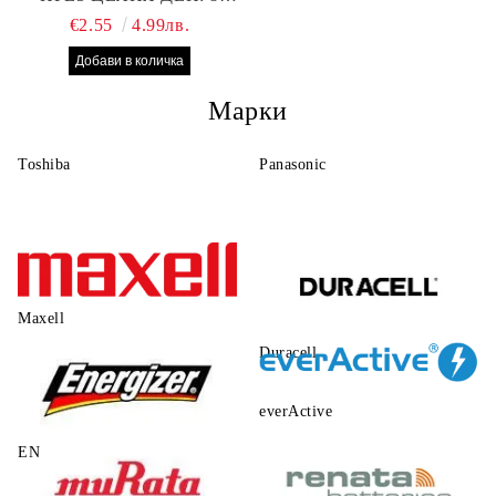
БРОЯ RAYOVAC EXTRA
€2.55
4.99лв.
10 БАТЕРИИ ЗА СЛУХОВ
АПАРАТ
Марки
Toshiba
Panasonic
Maxell
Duracell
everActive
ENERGIZER