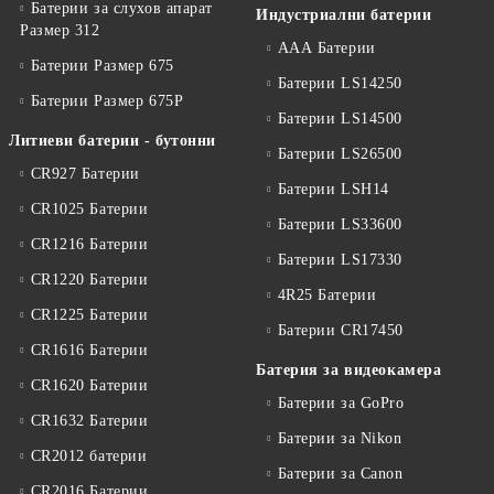
Батерии за слухов апарат
Индустриални батерии
Размер 312
ААА Батерии
Батерии Размер 675
Батерии LS14250
Батерии Размер 675P
Батерии LS14500
Литиеви батерии - бутонни
Батерии LS26500
CR927 Батерии
Батерии LSH14
CR1025 Батерии
Батерии LS33600
CR1216 Батерии
Батерии LS17330
CR1220 Батерии
4R25 Батерии
CR1225 Батерии
Батерии CR17450
CR1616 Батерии
Батерия за видеокамера
CR1620 Батерии
Батерии за GoPro
CR1632 Батерии
Батерии за Nikon
CR2012 батерии
Батерии за Canon
CR2016 Батерии