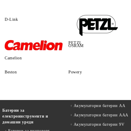
D-Link
PETZL
OSRAM
Camelion
Beston
Powery
Акумулаторни батерии АА
Батерии за
Акумулаторни батерии AAA
електроинструменти и
домашни уреди
Акумулаторни батерии 9V
Батерии за винтоверт