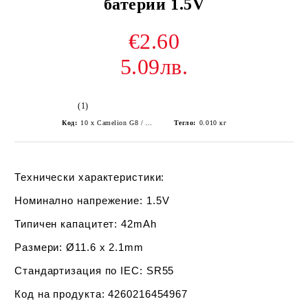
батерии 1.5V
€2.60
5.09лв.
(1)
Код:
10 x Camelion G8 / AG8 / LR55 / LR1120 Alkaline Batteries
Тегло:
0.010
кг
Технически характеристики:
Номинално напрежение:
1.5V
Типичен капацитет:
42mAh
Размери:
Ø11.6 x 2.1mm
Стандартизация по IEC:
SR55
Код на продукта:
4260216454967