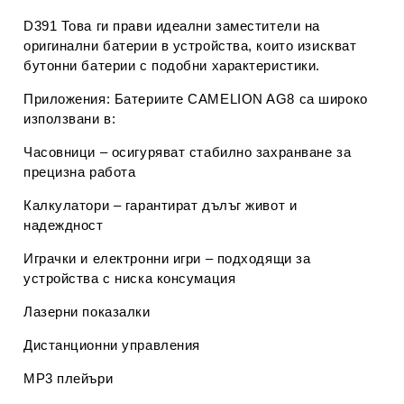
D391
Това ги прави идеални заместители на
оригинални батерии в устройства, които изискват
бутонни батерии с подобни характеристики.
Приложения:
Батериите CAMELION AG8 са широко
използвани в:
Часовници
– осигуряват стабилно захранване за
прецизна работа
Калкулатори
– гарантират дълъг живот и
надеждност
Играчки и електронни игри
– подходящи за
устройства с ниска консумация
Лазерни показалки
Дистанционни управления
MP3 плейъри