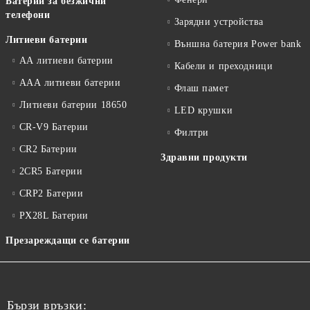
Батерии за безжични
телефони
Зарядни устройства
Литиеви батерии
Външна батерия Power bank
АА литиеви батерии
Кабели и преходници
ААА литиеви батерии
Флаш памет
Литиеви батерии 18650
LED крушки
CR-V9 Батерии
Филтри
CR2 Батерии
Здравни продукти
2CR5 Батерии
CRP2 Батерии
PX28L Батерии
Презареждащи се батерии
Бързи връзки: