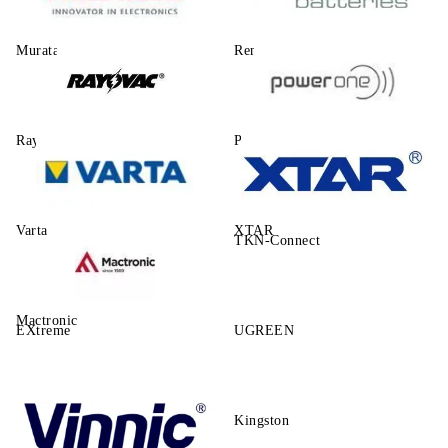
Murata
Renata
Rayovac
Power One
Varta
XTAR
TKN-Connect
Mactronic
EXtreme
UGREEN
Kingston