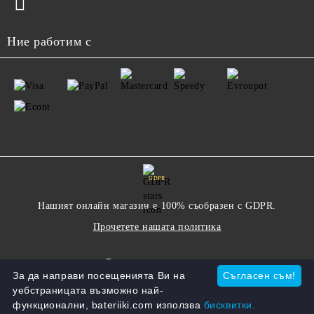
Ние работим с
GDPR
Нашият онлайн магазин е 100% съобразен с GDPR.
Прочетете нашата политика
Моите лични данни
За да направи посещенията Ви на
Съгласен съм!
уебстраницата възможно най-
функционални, bateriiki.com използва
бисквитки.
Онлайн магазин от SELITON