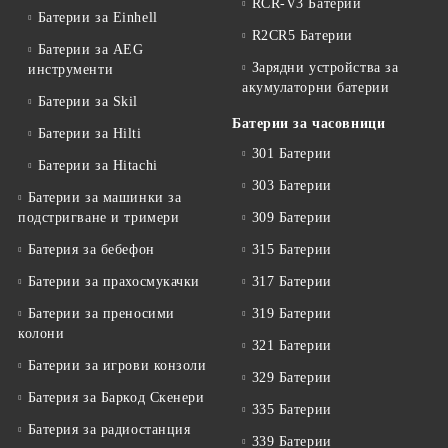
RCR-V3 Батерии
Батерии за Einhell
R2CR5 Батерии
Батерии за AEG
Зарядни устройства за
инструменти
акумулаторни батерии
Батерии за Skil
Батерии за часовници
Батерии за Hilti
301 Батерии
Батерии за Hitachi
303 Батерии
Батерии за машинки за
подстригване и тримери
309 Батерии
Батерия за бебефон
315 Батерии
Батерии за прахосмукачки
317 Батерии
Батерии за преносими
319 Батерии
колони
321 Батерии
Батерии за игрови конзоли
329 Батерии
Батерия за Баркод Скенери
335 Батерии
Батерия за радиостанция
339 Батерии