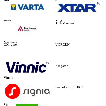
Varta
XTAR
TKN-Connect
Mactronic
EXtreme
UGREEN
Kingston
Vinnic
Seizaiken / SEIKO
Signia