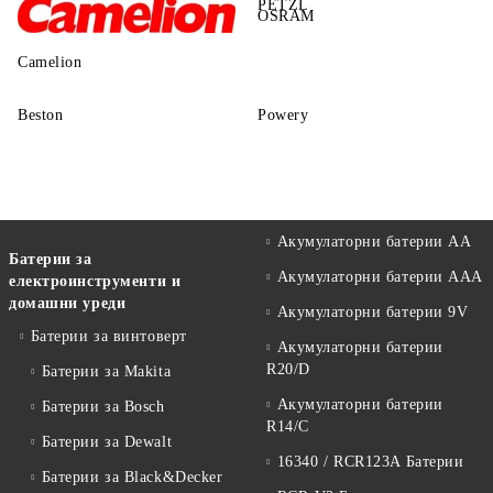
PETZL
OSRAM
Camelion
Beston
Powery
Акумулаторни батерии АА
Батерии за
Акумулаторни батерии AAA
електроинструменти и
домашни уреди
Акумулаторни батерии 9V
Батерии за винтоверт
Акумулаторни батерии
R20/D
Батерии за Makita
Акумулаторни батерии
Батерии за Bosch
R14/C
Батерии за Dewalt
16340 / RCR123A Батерии
Батерии за Black&Decker