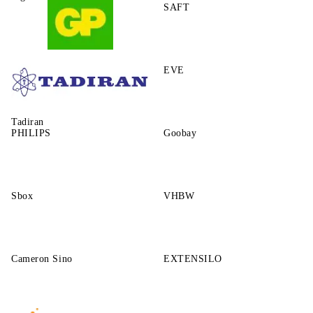
SAFT
GP
EVE
Tadiran
PHILIPS
Goobay
Sbox
VHBW
Cameron Sino
EXTENSILO