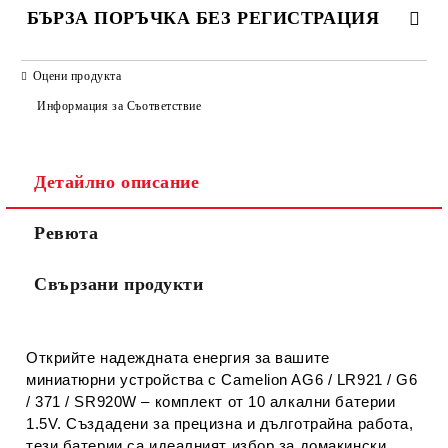
БЪРЗА ПОРЪЧКА БЕЗ РЕГИСТРАЦИЯ
САМО ПОПЪЛНЕТЕ 2 ПОЛЕТА
Оцени продукта
Информация за Съответствие
Съгласен съм с
Политиката за лични данни
Детайлно описание
Ние ще се свържем с вас в рамките на работния ден.
Ревюта
Свързани продукти
Открийте надеждната енергия за вашите
миниатюрни устройства с
Camelion AG6 / LR921 / G6
/ 371 / SR920W – комплект от 10 алкални батерии
1.5V
. Създадени за прецизна и дълготрайна работа,
тези батерии са идеалният избор за домакински,