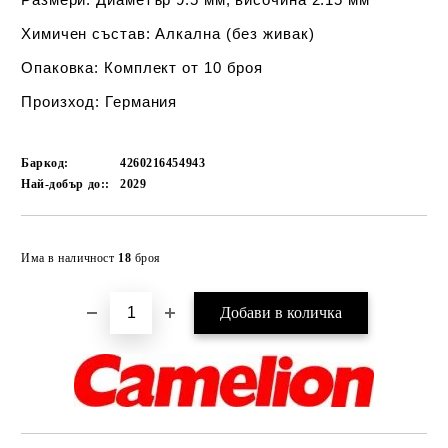
Химичен състав:
Алкална (без живак)
Опаковка:
Комплект от 10 броя
Произход:
Германия
Баркод:
4260216454943
Най-добър до::
2029
Добави в желани
Има в наличност
18
броя