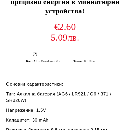
прецизна енергия в миниатюрни
устройства!
€2.60
5.09лв.
(2)
Код:
10 x Camelion G6 / AG6 / LR920 / LR69 Alkaline Battery
Тегло:
0.010
кг
Основни характеристики:
Тип:
Алкална батерия (AG6 / LR921 / G6 / 371 /
SR920W)
Напрежение:
1.5V
Капацитет:
30 mAh
Размери:
Диаметър 9.5 мм, височина 2.15 мм