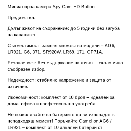
Миниатюрна камера
Spy Cam HD Button
Предимства:
Дълъг живот на съхранение:
до 5 години без загуба
на капацитет.
Съвместимост:
заменя множество модели – AG6,
LR921, G6, 371, SR920W, LR69, 171, GP71A.
Безопасност:
без съдържание на живак – екологично
съобразен избор.
Надеждност:
стабилно напрежение и защита от
изтичане.
Икономичност:
комплект от 10 броя – идеален за
дома, офиса и професионална употреба.
Не позволявайте на батериите да ви изненадат в
неподходящ момент! Поръчайте
Camelion AG6 /
LR921 – комплект от 10 алкални батерии
от