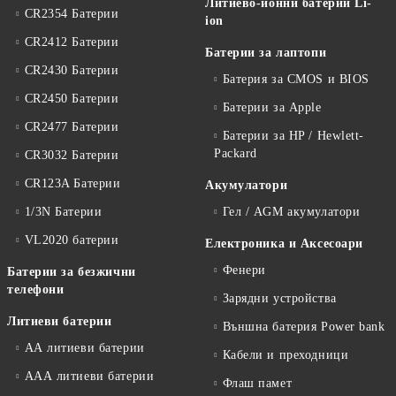
Литиево-йонни батерии Li-
CR2354 Батерии
ion
CR2412 Батерии
Батерии за лаптопи
CR2430 Батерии
Батерия за CMOS и BIOS
CR2450 Батерии
Батерии за Apple
CR2477 Батерии
Батерии за HP / Hewlett-
Packard
CR3032 Батерии
CR123A Батерии
Акумулатори
1/3N Батерии
Гел / AGM акумулатори
VL2020 батерии
Електроника и Аксесоари
Фенери
Батерии за безжични
телефони
Зарядни устройства
Литиеви батерии
Външна батерия Power bank
АА литиеви батерии
Кабели и преходници
ААА литиеви батерии
Флаш памет