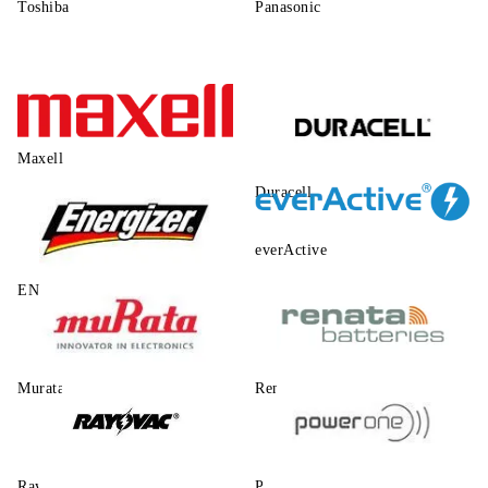
Toshiba
Panasonic
Maxell
Duracell
everActive
ENERGIZER
Murata
Renata
Rayovac
Power One