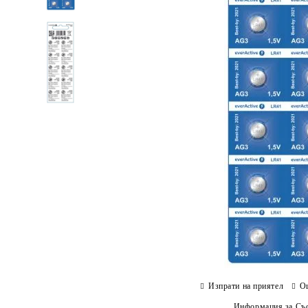
Изпрати на приятел
О
Информация за Съо