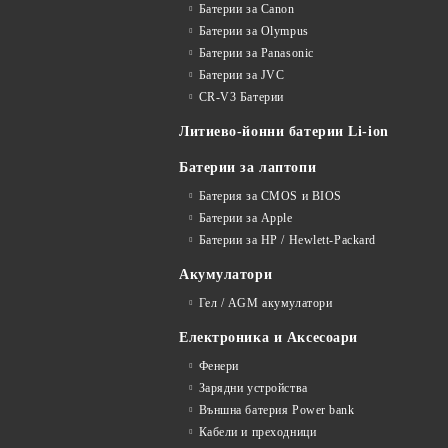
Батерии за Canon
Батерии за Olympus
Батерии за Panasonic
Батерии за JVC
CR-V3 Батерии
Литиево-йонни батерии Li-ion
Батерии за лаптопи
Батерия за CMOS и BIOS
Батерии за Apple
Батерии за HP / Hewlett-Packard
Акумулатори
Гел / AGM акумулатори
Електроника и Аксесоари
Фенери
Зарядни устройства
Външна батерия Power bank
Кабели и преходници