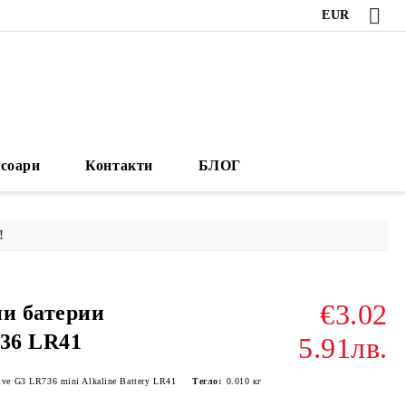
EUR
есоари
Контакти
БЛОГ
!
€3.02
ни батерии
736 LR41
5.91лв.
ive G3 LR736 mini Alkaline Battery LR41
Тегло:
0.010
кг