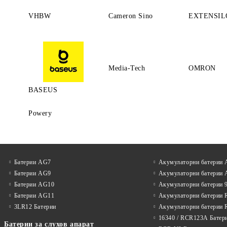
VHBW
Cameron Sino
EXTENSIL
Media-Tech
OMRON
BASEUS
Powery
Батерии AG7
Акумулаторни батерии
Батерии AG9
Акумулаторни батерии
Батерии AG10
Акумулаторни батерии 
Батерии AG11
Акумулаторни батерии 
3LR12 Батерии
Акумулаторни батерии 
16340 / RCR123A Батер
Батерии за слухов апарат