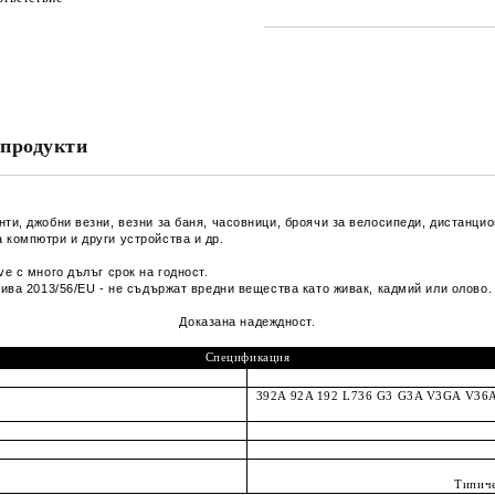
САМО ПОПЪЛНЕТЕ 2 ПОЛЕТА
Съгласен съм с
Политика
Ние ще се свържем с вас в рамки
продукти
нти, джобни везни, везни за баня, часовници, броячи за велосипеди, дистанци
 компютри и други устройства и др.
e с много дълъг срок на годност.
тива 2013/56/EU - не съдържат вредни вещества като живак, кадмий или олово
Доказана надеждност.
Спецификация
392A 92A 192 L736 G3 G3A V3GA V36
Типиче