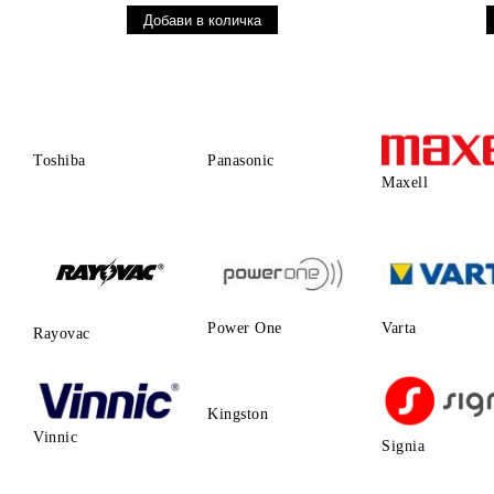
Toshiba
Panasonic
Maxell
Power One
Varta
Rayovac
Kingston
Vinnic
Signia