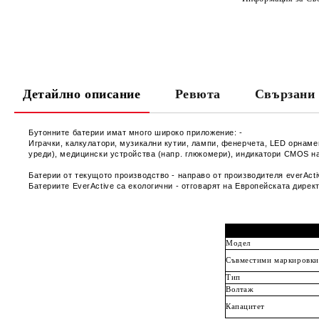
Детайлно описание
Ревюта
Свързани 
Бутонните батерии имат много широко приложение: -
Играчки, калкулатори, музикални кутии, лампи, фенерчета, LED орнаме
уреди), медицински устройства (напр. глюкомери), индикатори CMOS на
Батерии от текущото производство - направо от производителя everActiv
Батериите EverActive са екологични
- отговарят на Европейската дирек
Модел
Съвместими маркировки
Тип
Волтаж
Капацитет