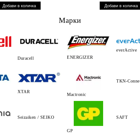
Марки
everActive
ENERGIZER
Duracell
TKN-Conne
XTAR
Mactronic
Seizaiken / SEIKO
SAFT
GP