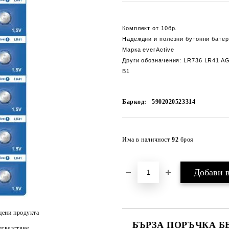
Комплект от 10бр.
Надеждни и полезни бутонни бате
Марка everActive
Други обозначения: LR736 LR41 A
B1
Баркод:
5902020523314
Има в наличност
92
броя
цени продукта
БЪРЗА ПОРЪЧКА Б
тветствие