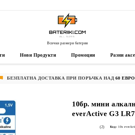
Всички размери батерии
ти
Нови Продукти
Промоции
Разни акс
🚚
БЕЗПЛАТНА ДОСТАВКА ПРИ ПОРЪЧКА НАД
60 ЕВРО
10бр. мини алкал
everActive G3 LR
(2)
Код:
10x everAct