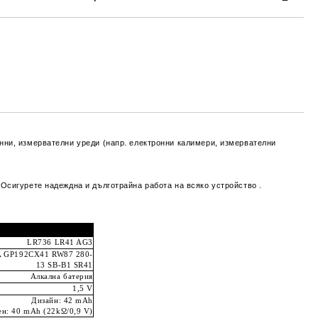
та за лични данни
те на работния ден.
онни, измервателни уреди (напр. електронни калимери, измервателни
.
Осигурете надеждна и дълготрайна работа на всяко устройство
.
LR736 LR41 AG3
A GP192CX41 RW87 280-
13 SB-B1 SR41
Алкална батерия
1,5 V
Дизайн: 42 mAh
н: 40 mAh (22kΩ/0,9 V)