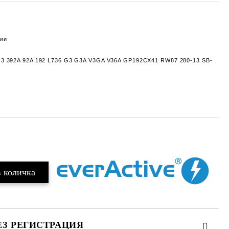
рии
G3 392A 92A 192 L736 G3 G3A V3GA V36A GP192CX41 RW87 280-13 SB-
Добави в желани
ЕЗ РЕГИСТРАЦИЯ