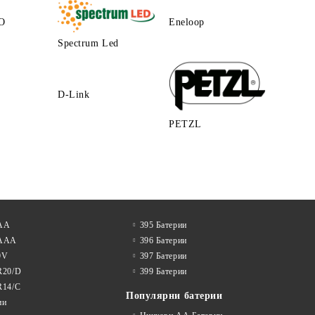
O
Eneloop
Spectrum Led
D-Link
PETZL
 АА
395 Батерии
 AAA
396 Батерии
9V
397 Батерии
R20/D
399 Батерии
R14/C
Популярни батерии
ии