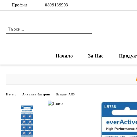
Профил
0899139993
Начало
За Нас
Продук
Начало
Алкални батерии
Батерии AG3