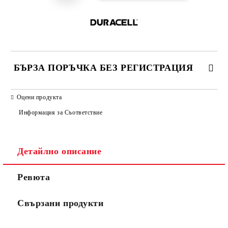
БЪРЗА ПОРЪЧКА БЕЗ РЕГИСТРАЦИЯ
САМО ПОПЪЛНЕТЕ 2 ПОЛЕТА
Оцени продукта
Информация за Съответствие
Съгласен съм с
Политиката за лични данни
Детайлно описание
Ние ще се свържем с вас в рамките на работния ден.
Ревюта
Свързани продукти