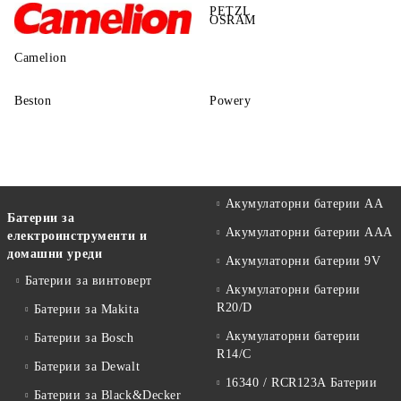
PETZL
OSRAM
Camelion
Beston
Powery
Акумулаторни батерии АА
Батерии за
Акумулаторни батерии AAA
електроинструменти и
домашни уреди
Акумулаторни батерии 9V
Батерии за винтоверт
Акумулаторни батерии
R20/D
Батерии за Makita
Акумулаторни батерии
Батерии за Bosch
R14/C
Батерии за Dewalt
16340 / RCR123A Батерии
Батерии за Black&Decker