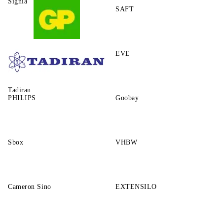
Signia
SAFT
GP
EVE
Tadiran
PHILIPS
Goobay
Sbox
VHBW
Cameron Sino
EXTENSILO