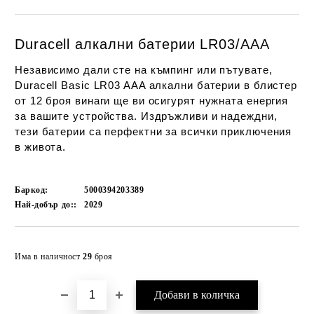
Duracell алкални батерии LR03/AAA
Независимо дали сте на къмпинг или пътувате,
Duracell Basic LR03 AAA алкални батерии в блистер
от 12 броя винаги ще ви осигурят нужната енергия
за вашите устройства. Издръжливи и надеждни,
тези батерии са перфектни за всички приключения
в живота.
Баркод:
5000394203389
Най-добър до::
2029
Добави в желани
Има в наличност
29
броя