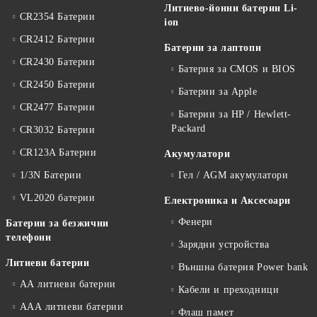
Литиево-йонни батерии Li-
CR2354 Батерии
ion
CR2412 Батерии
Батерии за лаптопи
CR2430 Батерии
Батерия за CMOS и BIOS
CR2450 Батерии
Батерии за Apple
CR2477 Батерии
Батерии за HP / Hewlett-
Packard
CR3032 Батерии
CR123A Батерии
Акумулатори
1/3N Батерии
Гел / AGM акумулатори
VL2020 батерии
Електроника и Аксесоари
Фенери
Батерии за безжични
телефони
Зарядни устройства
Литиеви батерии
Външна батерия Power bank
АА литиеви батерии
Кабели и преходници
ААА литиеви батерии
Флаш памет