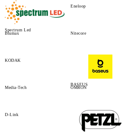
Eneloop
Spectrum Led
Blumax
Nitecore
KODAK
BASEUS
Media-Tech
OMRON
D-Link