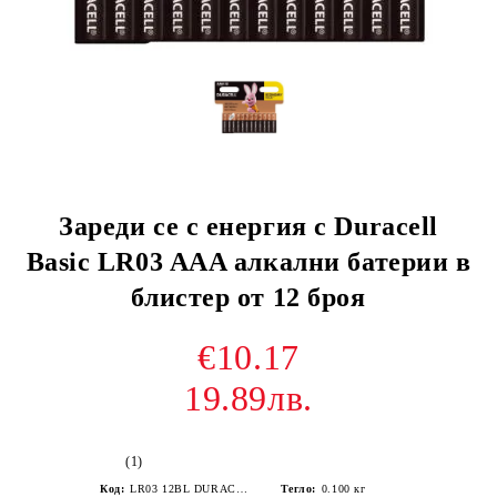
Зареди се с енергия с Duracell
Basic LR03 AAA алкални батерии в
блистер от 12 броя
€10.17
19.89лв.
(1)
Код:
LR03 12BL DURACELL BASIC MN2400
Тегло:
0.100
кг