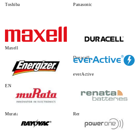
Toshiba
Panasonic
Maxell
Duracell
everActive
ENERGIZER
Murata
Renata