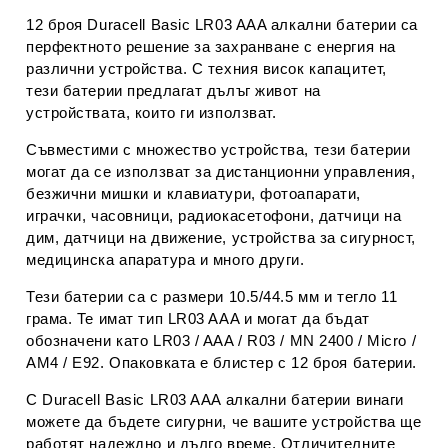
12 броя Duracell Basic LR03 AAA алкални батерии са
перфектното решение за захранване с енергия на
различни устройства. С техния висок капацитет,
тези батерии предлагат дълъг живот на
устройствата, които ги използват.
Съвместими с множество устройства, тези батерии
могат да се използват за дистанционни управления,
безжични мишки и клавиатури, фотоапарати,
играчки, часовници, радиокасетофони, датчици на
дим, датчици на движение, устройства за сигурност,
медицинска апаратура и много други.
Тези батерии са с размери 10.5/44.5 мм и тегло 11
грама. Те имат тип LR03 AAA и могат да бъдат
обозначени като LR03 / AAA / R03 / MN 2400 / Micro /
AM4 / E92. Опаковката е блистер с 12 броя батерии.
С Duracell Basic LR03 AAA алкални батерии винаги
можете да бъдете сигурни, че вашите устройства ще
работят надеждно и дълго време. Отличителните