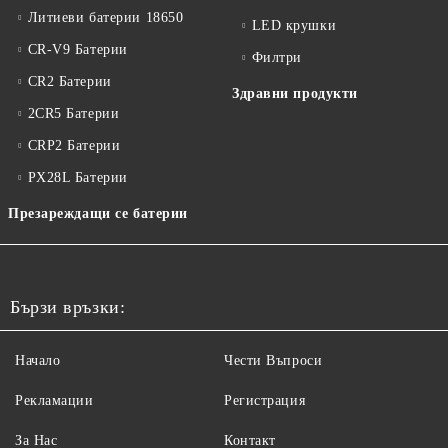
Литиеви батерии 18650
LED крушки
CR-V9 Батерии
Филтри
CR2 Батерии
Здравни продукти
2CR5 Батерии
CRP2 Батерии
PX28L Батерии
Презареждащи се батерии
Бързи връзки:
Начало
Чести Въпроси
Рекламации
Регистрация
За Нас
Контакт