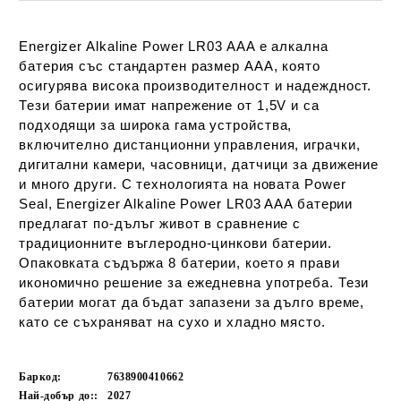
Energizer Alkaline Power LR03 AAA е алкална
батерия със стандартен размер AAA, която
осигурява висока производителност и надеждност.
Тези батерии имат напрежение от 1,5V и са
подходящи за широка гама устройства,
включително дистанционни управления, играчки,
дигитални камери, часовници, датчици за движение
и много други. С технологията на новата Power
Seal, Energizer Alkaline Power LR03 AAA батерии
предлагат по-дълъг живот в сравнение с
традиционните въглеродно-цинкови батерии.
Опаковката съдържа 8 батерии, което я прави
икономично решение за ежедневна употреба. Тези
батерии могат да бъдат запазени за дълго време,
като се съхраняват на сухо и хладно място.
Баркод:
7638900410662
Най-добър до::
2027