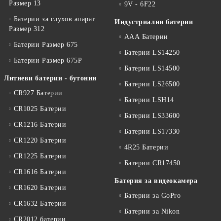
Размер 13
9V - 6F22
Батерии за слухов апарат
Индустриални батерии
Размер 312
ААА Батерии
Батерии Размер 675
Батерии LS14250
Батерии Размер 675P
Батерии LS14500
Литиеви батерии - бутонни
Батерии LS26500
CR927 Батерии
Батерии LSH14
CR1025 Батерии
Батерии LS33600
CR1216 Батерии
Батерии LS17330
CR1220 Батерии
4R25 Батерии
CR1225 Батерии
Батерии CR17450
CR1616 Батерии
Батерия за видеокамера
CR1620 Батерии
Батерии за GoPro
CR1632 Батерии
Батерии за Nikon
CR2012 батерии