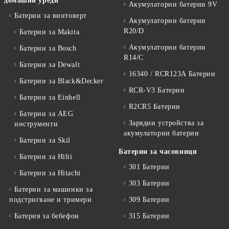
домашни уреди
Акумулаторни батерии 9V
Батерии за винтоверт
Акумулаторни батерии
R20/D
Батерии за Makita
Акумулаторни батерии
Батерии за Bosch
R14/C
Батерии за Dewalt
16340 / RCR123A Батерии
Батерии за Black&Decker
RCR-V3 Батерии
Батерии за Einhell
R2CR5 Батерии
Батерии за AEG
Зарядни устройства за
инструменти
акумулаторни батерии
Батерии за Skil
Батерии за часовници
Батерии за Hilti
301 Батерии
Батерии за Hitachi
303 Батерии
Батерии за машинки за
подстригване и тримери
309 Батерии
Батерия за бебефон
315 Батерии