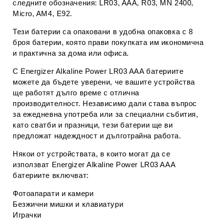
следните обозначения: LR03, AAA, R03, MN 2400,
Micro, AM4, E92.
Тези батерии са опаковани в удобна опаковка с 8
броя батерии, която прави покупката им икономична
и практична за дома или офиса.
С Energizer Alkaline Power LR03 AAA батериите
можете да бъдете уверени, че вашите устройства
ще работят дълго време с отлична
производителност. Независимо дали става въпрос
за ежедневна употреба или за специални събития,
като сватби и празници, тези батерии ще ви
предложат надеждност и дълготрайна работа.
Някои от устройствата, в които могат да се
използват Energizer Alkaline Power LR03 AAA
батериите включват:
Фотоапарати и камери
Безжични мишки и клавиатури
Играчки