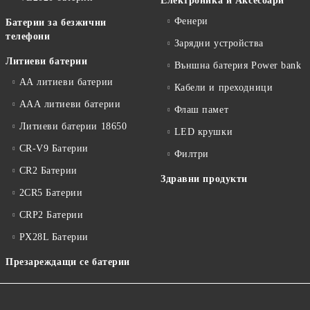
Електроника и Аксесоари
Фенери
Батерии за безжични
телефони
Зарядни устройства
Литиеви батерии
Външна батерия Power bank
АА литиеви батерии
Кабели и преходници
ААА литиеви батерии
Флаш памет
Литиеви батерии 18650
LED крушки
CR-V9 Батерии
Филтри
CR2 Батерии
Здравни продукти
2CR5 Батерии
CRP2 Батерии
PX28L Батерии
Презареждащи се батерии