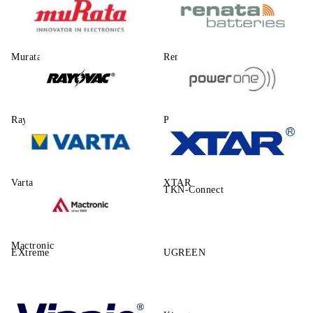
Murata
Renata
Rayovac
Power One
Varta
XTAR
TKN-Connect
Mactronic
EXtreme
UGREEN