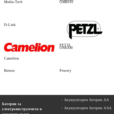
Media-Tech
OMRON
D-Link
PETZL
OSRAM
Camelion
Beston
Powery
Акумулаторни батерии АА
Батерии за
Акумулаторни батерии AAA
електроинструменти и