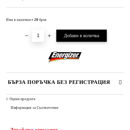
Добави в желани
Има в наличност
20
броя
БЪРЗА ПОРЪЧКА БЕЗ РЕГИСТРАЦИЯ
САМО ПОПЪЛНЕТЕ 2 ПОЛЕТА
Оцени продукта
Информация за Съответствие
Съгласен съм с
Политиката за лични данни
Детайлно описание