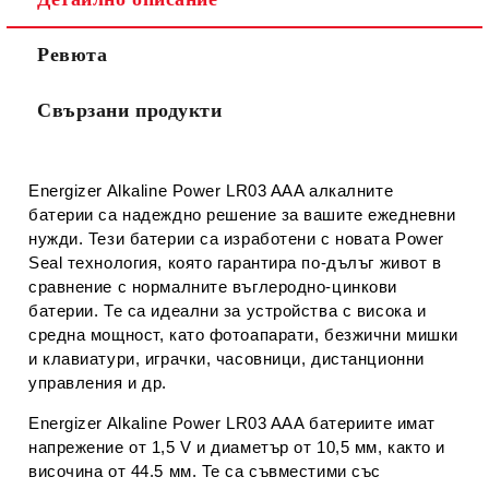
Ние ще се свържем с вас в рамките на работния ден.
Ревюта
Свързани продукти
Energizer Alkaline Power LR03 AAA алкалните
батерии са надеждно решение за вашите ежедневни
нужди. Тези батерии са изработени с новата Power
Seal технология, която гарантира по-дълъг живот в
сравнение с нормалните въглеродно-цинкови
батерии. Те са идеални за устройства с висока и
средна мощност, като фотоапарати, безжични мишки
и клавиатури, играчки, часовници, дистанционни
управления и др.
Energizer Alkaline Power LR03 AAA батериите имат
напрежение от 1,5 V и диаметър от 10,5 мм, както и
височина от 44.5 мм. Те са съвместими със