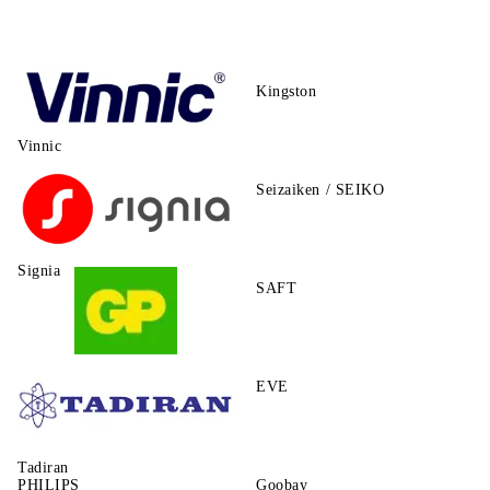
Kingston
Vinnic
Seizaiken / SEIKO
Signia
SAFT
GP
EVE
Tadiran
PHILIPS
Goobay