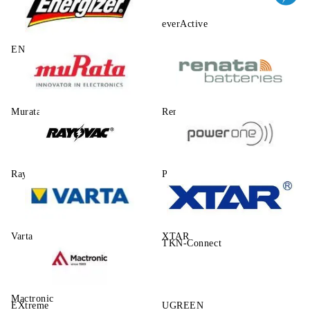
everActive
ENERGIZER
Murata
Renata
Rayovac
Power One
Varta
XTAR
TKN-Connect
Mactronic
EXtreme
UGREEN