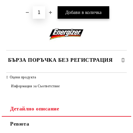
БЪРЗА ПОРЪЧКА БЕЗ РЕГИСТРАЦИЯ
САМО ПОПЪЛНЕТЕ 2 ПОЛЕТА
Оцени продукта
Информация за Съответствие
Съгласен съм с
Политиката за лични данни
Детайлно описание
Ние ще се свържем с вас в рамките на работния ден.
Ревюта