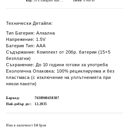
Код:
20 x Energizer Max Alkaline LR03/AAA alkaline battery
Тегло:
0.400
кг
Технически Детайли:
Тип Батерия:
Алкална
Напрежение:
1.5V
Батерия Тип:
AAA
Съдържание:
Комплект от 20бр. батерии (15+5
безплатни)
Съхранение:
До 10 години готови за употреба
Екологична Опаковка:
100% рециклируема и без
пластмаса (с изключение на уплътненията при
някои пакети)
Баркод:
7638900438307
Най-добър до::
12.2035
Добави в желани
Има в наличност
14
броя