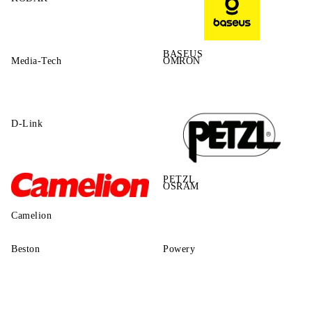
BASEUS
Media-Tech
OMRON
D-Link
PETZL
OSRAM
Camelion
Beston
Powery