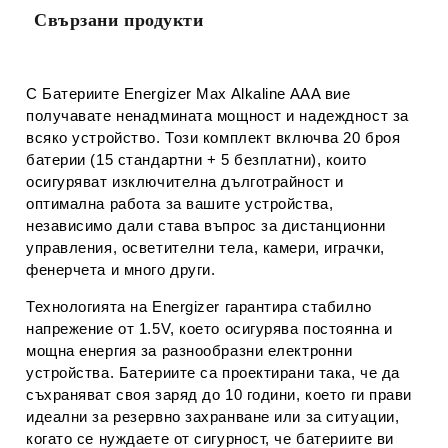
Свързани продукти
С Батериите Energizer Max Alkaline AAA вие
получавате ненадмината мощност и надеждност за
всяко устройство. Този комплект включва 20 броя
батерии (15 стандартни + 5 безплатни), които
осигуряват изключителна дълготрайност и
оптимална работа за вашите устройства,
независимо дали става въпрос за дистанционни
управления, осветителни тела, камери, играчки,
фенерчета и много други.
Технологията на Energizer гарантира стабилно
напрежение от 1.5V, което осигурява постоянна и
мощна енергия за разнообразни електронни
устройства. Батериите са проектирани така, че да
съхраняват своя заряд до 10 години, което ги прави
идеални за резервно захранване или за ситуации,
когато се нуждаете от сигурност, че батериите ви