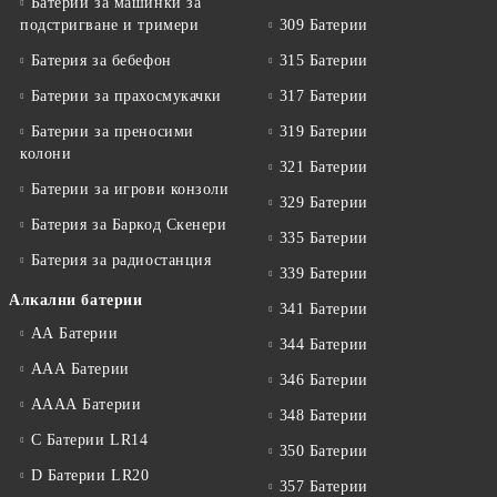
Батерии за машинки за
подстригване и тримери
309 Батерии
Батерия за бебефон
315 Батерии
Батерии за прахосмукачки
317 Батерии
Батерии за преносими
319 Батерии
колони
321 Батерии
Батерии за игрови конзоли
329 Батерии
Батерия за Баркод Скенери
335 Батерии
Батерия за радиостанция
339 Батерии
Алкални батерии
341 Батерии
АА Батерии
344 Батерии
ААА Батерии
346 Батерии
АААА Батерии
348 Батерии
C Батерии LR14
350 Батерии
D Батерии LR20
357 Батерии