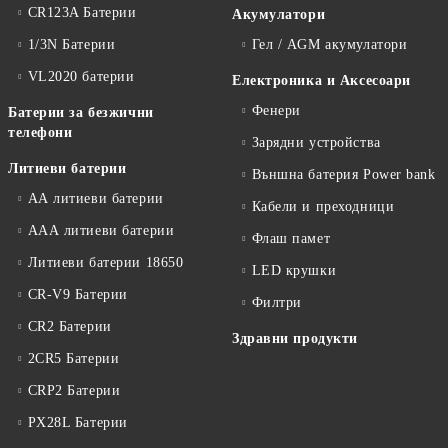
CR123A Батерии
Акумулатори
1/3N Батерии
Гел / AGM акумулатори
VL2020 батерии
Електроника и Аксесоари
Фенери
Батерии за безжични
телефони
Зарядни устройства
Литиеви батерии
Външна батерия Power bank
АА литиеви батерии
Кабели и преходници
ААА литиеви батерии
Флаш памет
Литиеви батерии 18650
LED крушки
CR-V9 Батерии
Филтри
CR2 Батерии
Здравни продукти
2CR5 Батерии
CRP2 Батерии
PX28L Батерии