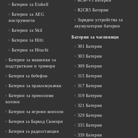
RCR-V3 Батерии
Батерии за Einhell
R2CR5 Батерии
Батерии за AEG
Зарядни устройства за
инструменти
акумулаторни батерии
Батерии за Skil
Батерии за часовници
Батерии за Hilti
301 Батерии
Батерии за Hitachi
303 Батерии
Батерии за машинки за
подстригване и тримери
309 Батерии
Батерия за бебефон
315 Батерии
Батерии за прахосмукачки
317 Батерии
Батерии за преносими
319 Батерии
колони
321 Батерии
Батерии за игрови конзоли
329 Батерии
Батерия за Баркод Скенери
335 Батерии
Батерия за радиостанция
339 Батерии