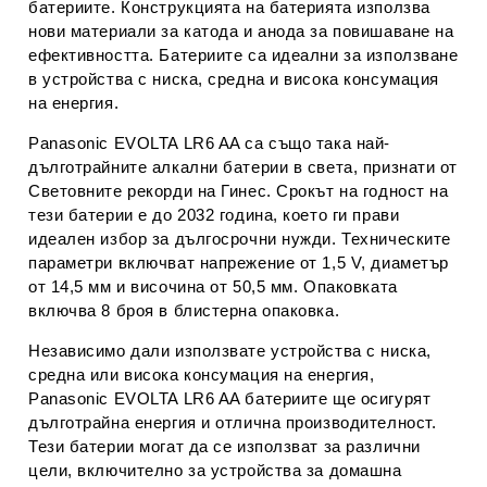
батериите. Конструкцията на батерията използва
нови материали за катода и анода за повишаване на
ефективността. Батериите са идеални за използване
в устройства с ниска, средна и висока консумация
на енергия.
Panasonic EVOLTA LR6 AA са също така най-
дълготрайните алкални батерии в света, признати от
Световните рекорди на Гинес. Срокът на годност на
тези батерии е до 2032 година, което ги прави
идеален избор за дългосрочни нужди. Техническите
параметри включват напрежение от 1,5 V, диаметър
от 14,5 мм и височина от 50,5 мм. Опаковката
включва 8 броя в блистерна опаковка.
Независимо дали използвате устройства с ниска,
средна или висока консумация на енергия,
Panasonic EVOLTA LR6 AA батериите ще осигурят
дълготрайна енергия и отлична производителност.
Тези батерии могат да се използват за различни
цели, включително за устройства за домашна