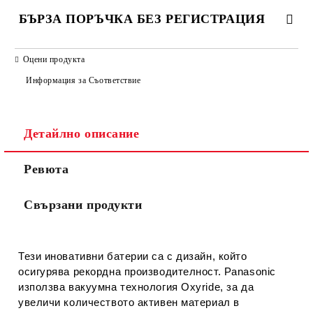
БЪРЗА ПОРЪЧКА БЕЗ РЕГИСТРАЦИЯ
САМО ПОПЪЛНЕТЕ 2 ПОЛЕТА
Оцени продукта
Информация за Съответствие
Съгласен съм с
Политиката за лични данни
Детайлно описание
Ние ще се свържем с вас в рамките на работния ден.
Ревюта
Свързани продукти
Тези иновативни батерии са с дизайн, който
осигурява рекордна производителност. Panasonic
използва вакуумна технология Oxyride, за да
увеличи количеството активен материал в