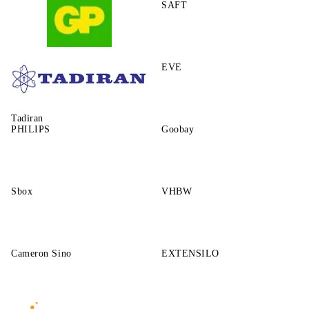
SAFT
GP
EVE
Tadiran
PHILIPS
Goobay
Sbox
VHBW
Cameron Sino
EXTENSILO