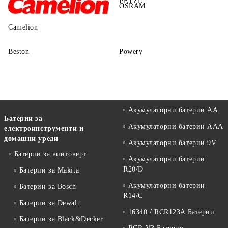
PETZL
OSRAM
Camelion
Beston
Powery
Акумулаторни батерии АА
Батерии за
Акумулаторни батерии AAA
електроинструменти и
домашни уреди
Акумулаторни батерии 9V
Батерии за винтоверт
Акумулаторни батерии
R20/D
Батерии за Makita
Акумулаторни батерии
Батерии за Bosch
R14/C
Батерии за Dewalt
16340 / RCR123A Батерии
Батерии за Black&Decker