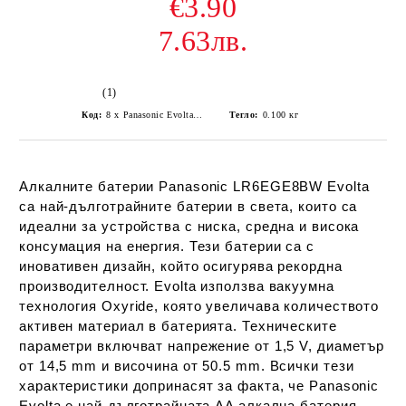
€3.90
7.63лв.
(1)
Код:
8 x Panasonic Evolta LR6/AA (blister)
Тегло:
0.100
кг
Алкалните батерии Panasonic LR6EGE8BW Evolta
са най-дълготрайните батерии в света, които са
идеални за устройства с ниска, средна и висока
консумация на енергия. Тези батерии са с
иновативен дизайн, който осигурява рекордна
производителност. Evolta използва вакуумна
технология Oxyride, която увеличава количеството
активен материал в батерията. Техническите
параметри включват напрежение от 1,5 V, диаметър
от 14,5 mm и височина от 50.5 mm. Всички тези
характеристики допринасят за факта, че Panasonic
Evolta е най-дълготрайната AA алкална батерия,