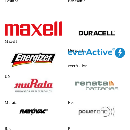
Toshiba
Panasonic
Maxell
Duracell
everActive
ENERGIZER
Murata
Renata
Rayovac
Power One