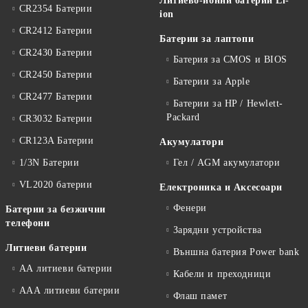
Литиево-йонни батерии Li-
CR2354 Батерии
ion
CR2412 Батерии
Батерии за лаптопи
CR2430 Батерии
Батерия за CMOS и BIOS
CR2450 Батерии
Батерии за Apple
CR2477 Батерии
Батерии за HP / Hewlett-
Packard
CR3032 Батерии
CR123A Батерии
Акумулатори
1/3N Батерии
Гел / AGM акумулатори
VL2020 батерии
Електроника и Аксесоари
Фенери
Батерии за безжични
телефони
Зарядни устройства
Литиеви батерии
Външна батерия Power bank
АА литиеви батерии
Кабели и преходници
ААА литиеви батерии
Флаш памет