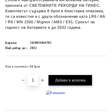
призната от СВЕТОВНИТЕ РЕКОРДИ НА ГИНЕС.
Комплектът съдържа 8 броя в блистерна опаковка,
те са известни и с други обозначения като LR6 / AA
/ R6 / MN 1500 / Mignon / AM3 / E91. Срокът на
годност на батериите е до 2032 година.
Баркод:
5410853044703
Най-добър до::
2032
Добави в желани
Има в наличност
14
броя