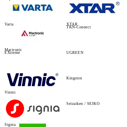
Varta
XTAR
TKN-Connect
Mactronic
EXtreme
UGREEN
Kingston
Vinnic
Seizaiken / SEIKO
Signia