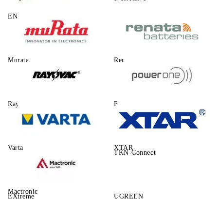
ENERGIZER
Murata
Renata
Rayovac
Power One
Varta
XTAR
TKN-Connect
Mactronic
EXtreme
UGREEN