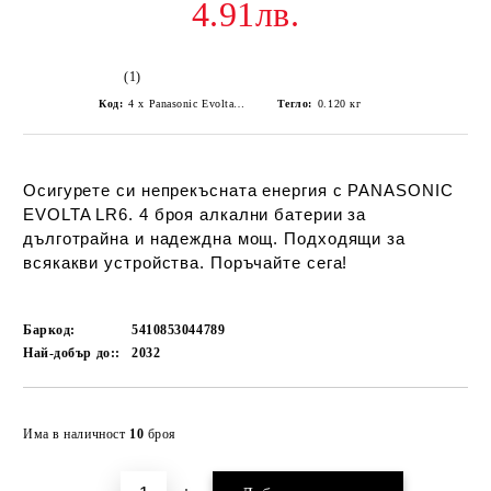
4.91лв.
(1)
Код:
4 x Panasonic Evolta LR6/AA (blister)
Тегло:
0.120
кг
Осигурете си непрекъсната енергия с PANASONIC
EVOLTA LR6. 4 броя алкални батерии за
дълготрайна и надеждна мощ. Подходящи за
всякакви устройства. Поръчайте сега!
Баркод:
5410853044789
Най-добър до::
2032
Добави в желани
Има в наличност
10
броя