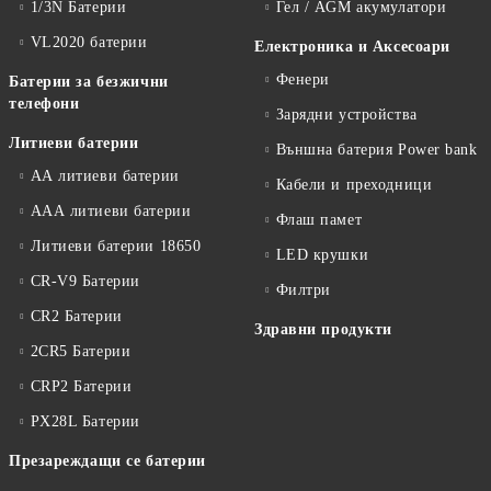
1/3N Батерии
Гел / AGM акумулатори
VL2020 батерии
Електроника и Аксесоари
Фенери
Батерии за безжични
телефони
Зарядни устройства
Литиеви батерии
Външна батерия Power bank
АА литиеви батерии
Кабели и преходници
ААА литиеви батерии
Флаш памет
Литиеви батерии 18650
LED крушки
CR-V9 Батерии
Филтри
CR2 Батерии
Здравни продукти
2CR5 Батерии
CRP2 Батерии
PX28L Батерии
Презареждащи се батерии