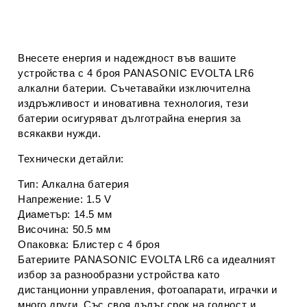
Внесете енергия и надеждност във вашите
устройства с 4 броя PANASONIC EVOLTA LR6
алкални батерии. Съчетавайки изключителна
издръжливост и иновативна технология, тези
батерии осигуряват дълготрайна енергия за
всякакви нужди.
Технически детайли:
Тип: Алкална батерия
Напрежение: 1.5 V
Диаметър: 14.5 мм
Височина: 50.5 мм
Опаковка: Блистер с 4 броя
Батериите PANASONIC EVOLTA LR6 са идеалният
избор за разнообразни устройства като
дистанционни управления, фотоапарати, играчки и
много други. Със своя дълъг срок на годност и