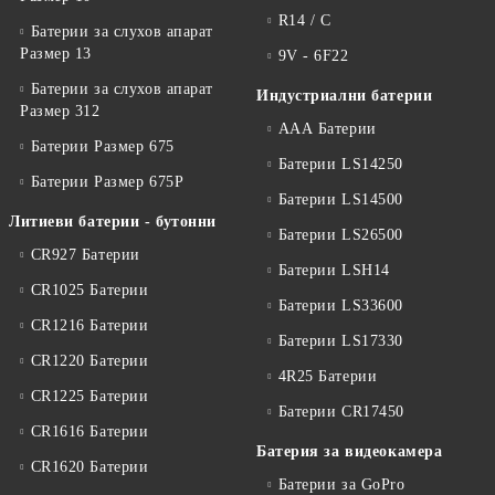
R14 / C
Батерии за слухов апарат
Размер 13
9V - 6F22
Батерии за слухов апарат
Индустриални батерии
Размер 312
ААА Батерии
Батерии Размер 675
Батерии LS14250
Батерии Размер 675P
Батерии LS14500
Литиеви батерии - бутонни
Батерии LS26500
CR927 Батерии
Батерии LSH14
CR1025 Батерии
Батерии LS33600
CR1216 Батерии
Батерии LS17330
CR1220 Батерии
4R25 Батерии
CR1225 Батерии
Батерии CR17450
CR1616 Батерии
Батерия за видеокамера
CR1620 Батерии
Батерии за GoPro