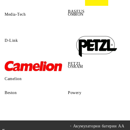
BASEUS
Media-Tech
OMRON
D-Link
PETZL
OSRAM
Camelion
Beston
Powery
Акумулаторни батерии АА