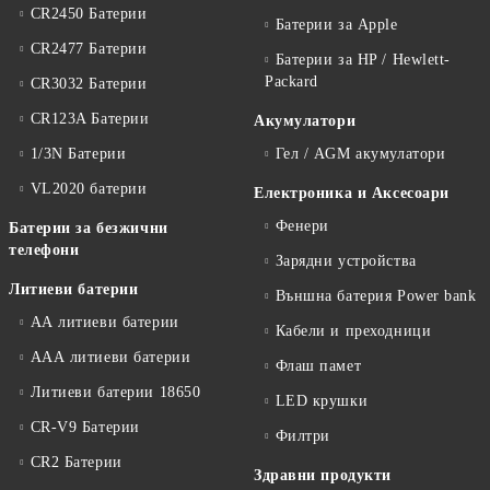
CR2450 Батерии
Батерии за Apple
CR2477 Батерии
Батерии за HP / Hewlett-
Packard
CR3032 Батерии
CR123A Батерии
Акумулатори
1/3N Батерии
Гел / AGM акумулатори
VL2020 батерии
Електроника и Аксесоари
Фенери
Батерии за безжични
телефони
Зарядни устройства
Литиеви батерии
Външна батерия Power bank
АА литиеви батерии
Кабели и преходници
ААА литиеви батерии
Флаш памет
Литиеви батерии 18650
LED крушки
CR-V9 Батерии
Филтри
CR2 Батерии
Здравни продукти