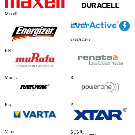
Maxell
Duracell
everActive
ENERGIZER
Murata
Renata
Rayovac
Power One
Varta
XTAR
TKN-Connect