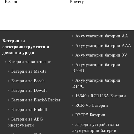
Beston
Powery
Акумулаторни батерии АА
Батерии за
Акумулаторни батерии AAA
електроинструменти и
домашни уреди
Акумулаторни батерии 9V
Батерии за винтоверт
Акумулаторни батерии
R20/D
Батерии за Makita
Акумулаторни батерии
Батерии за Bosch
R14/C
Батерии за Dewalt
16340 / RCR123A Батерии
Батерии за Black&Decker
RCR-V3 Батерии
Батерии за Einhell
R2CR5 Батерии
Батерии за AEG
Зарядни устройства за
инструменти
акумулаторни батерии