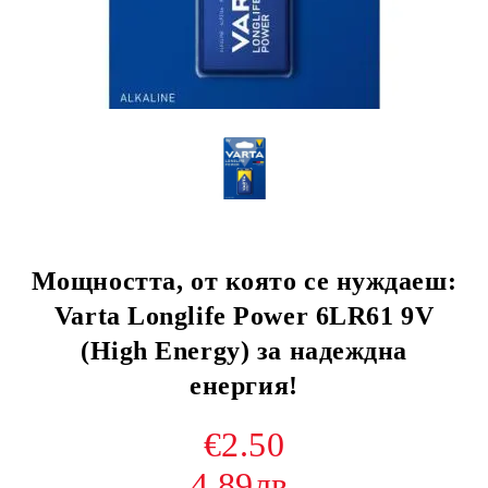
Мощността, от която се нуждаеш:
Varta Longlife Power 6LR61 9V
(High Energy) за надеждна
енергия!
€2.50
4.89лв.