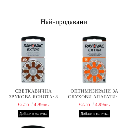
Най-продавани
СВЕТКАВИЧНА
ОПТИМИЗИРАНИ ЗА
ЗВУКОВА ЯСНОТА: 8
СЛУХОВИ АПАРАТИ: 8
БРОЯ RAYOVAC EXTRA
БРОЯ RAYOVAC EXTRA
€2.55
4.99лв.
€2.55
4.99лв.
312 БАТЕРИИ ЗА
13 БАТЕРИИ С ВИСОКА
СЛУХОВ АПАРАТ С
ПРОИЗВОДИТЕЛНОСТ
НАЙ-ДОБРАТА ЦЕНА!