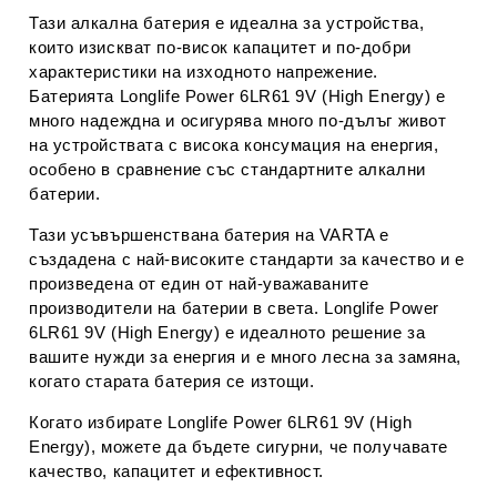
Тази алкална батерия е идеална за устройства,
които изискват по-висок капацитет и по-добри
характеристики на изходното напрежение.
Батерията Longlife Power 6LR61 9V (High Energy) е
много надеждна и осигурява много по-дълъг живот
на устройствата с висока консумация на енергия,
особено в сравнение със стандартните алкални
батерии.
Тази усъвършенствана батерия на VARTA е
създадена с най-високите стандарти за качество и е
произведена от един от най-уважаваните
производители на батерии в света. Longlife Power
6LR61 9V (High Energy) е идеалното решение за
вашите нужди за енергия и е много лесна за замяна,
когато старата батерия се изтощи.
Когато избирате Longlife Power 6LR61 9V (High
Energy), можете да бъдете сигурни, че получавате
качество, капацитет и ефективност.