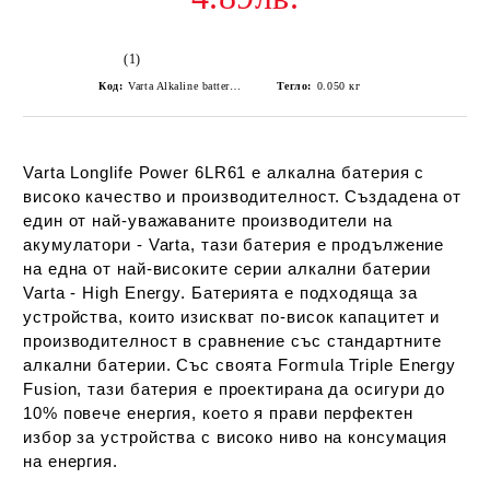
(1)
Код:
Varta Alkaline battery Longlife Power 6LR61/9V 4922 (High Energy)
Тегло:
0.050
кг
Varta Longlife Power 6LR61 е алкална батерия с
високо качество и производителност. Създадена от
един от най-уважаваните производители на
акумулатори - Varta, тази батерия е продължение
на една от най-високите серии алкални батерии
Varta - High Energy. Батерията е подходяща за
устройства, които изискват по-висок капацитет и
производителност в сравнение със стандартните
алкални батерии. Със своята Formula Triple Energy
Fusion, тази батерия е проектирана да осигури до
10% повече енергия, което я прави перфектен
избор за устройства с високо ниво на консумация
на енергия.