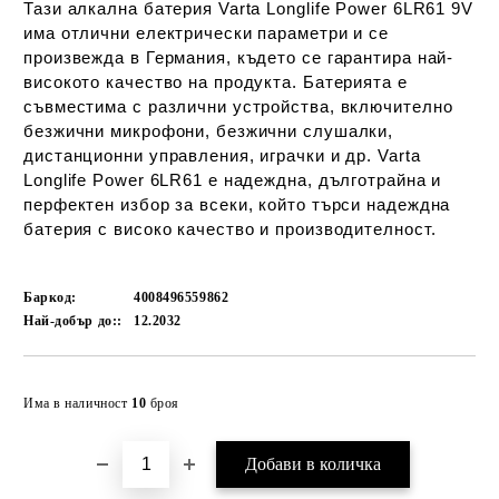
Тази алкална батерия Varta Longlife Power 6LR61 9V
има отлични електрически параметри и се
произвежда в Германия, където се гарантира най-
високото качество на продукта. Батерията е
съвместима с различни устройства, включително
безжични микрофони, безжични слушалки,
дистанционни управления, играчки и др. Varta
Longlife Power 6LR61 е надеждна, дълготрайна и
перфектен избор за всеки, който търси надеждна
батерия с високо качество и производителност.
Баркод:
4008496559862
Най-добър до::
12.2032
Добави в желани
Има в наличност
10
броя