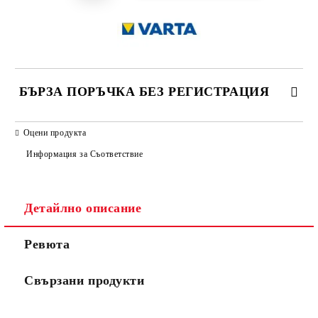
БЪРЗА ПОРЪЧКА БЕЗ РЕГИСТРАЦИЯ
САМО ПОПЪЛНЕТЕ 2 ПОЛЕТА
Оцени продукта
Информация за Съответствие
Съгласен съм с
Политиката за лични данни
Детайлно описание
Ние ще се свържем с вас в рамките на работния ден.
Ревюта
Свързани продукти