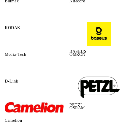
Blumax
Nitecore
KODAK
BASEUS
Media-Tech
OMRON
D-Link
PETZL
OSRAM
Camelion