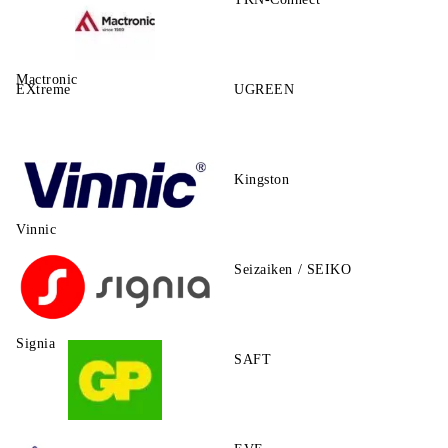
Mactronic
EXtreme
UGREEN
Kingston
Vinnic
Seizaiken / SEIKO
Signia
SAFT
GP