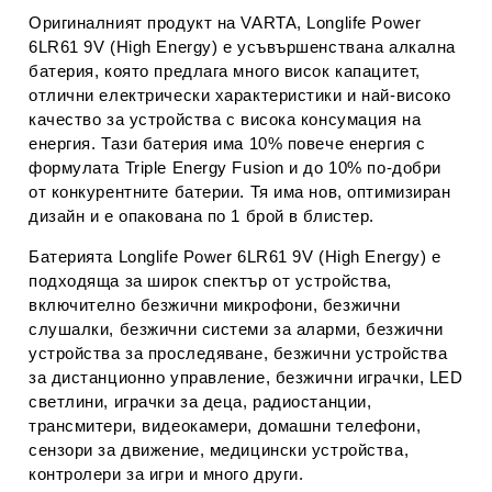
Оригиналният продукт на VARTA, Longlife Power
6LR61 9V (High Energy) е усъвършенствана алкална
батерия, която предлага много висок капацитет,
отлични електрически характеристики и най-високо
качество за устройства с висока консумация на
енергия. Тази батерия има 10% повече енергия с
формулата Triple Energy Fusion и до 10% по-добри
от конкурентните батерии. Тя има нов, оптимизиран
дизайн и е опакована по 1 брой в блистер.
Батерията Longlife Power 6LR61 9V (High Energy) е
подходяща за широк спектър от устройства,
включително безжични микрофони, безжични
слушалки, безжични системи за аларми, безжични
устройства за проследяване, безжични устройства
за дистанционно управление, безжични играчки, LED
светлини, играчки за деца, радиостанции,
трансмитери, видеокамери, домашни телефони,
сензори за движение, медицински устройства,
контролери за игри и много други.