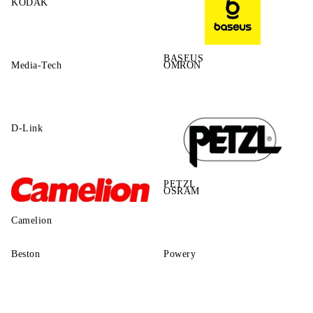
KODAK
BASEUS
Media-Tech
OMRON
D-Link
PETZL
OSRAM
Camelion
Beston
Powery