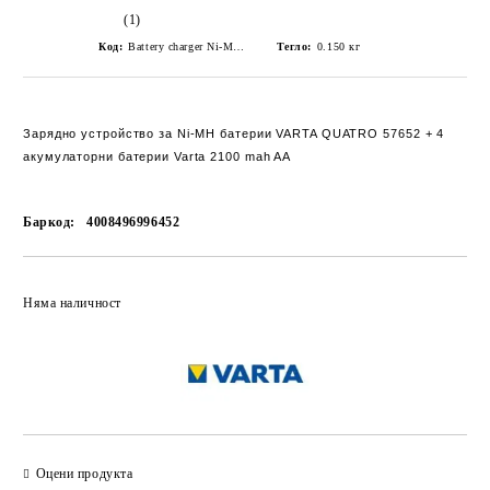
(1)
Код:
Battery charger Ni-MH VARTA + 4 NiMH batteries AA
Тегло:
0.150
кг
Зарядно устройство за Ni-MH батерии VARTA QUATRO 57652
+ 4
акумулаторни батерии Varta 2100 mah AA
Баркод:
4008496996452
Добави в желани
Няма наличност
Оцени продукта