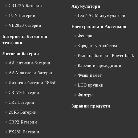
CR123A Батерии
Акумулатори
1/3N Батерии
Гел / AGM акумулатори
VL2020 батерии
Електроника и Аксесоари
Фенери
Батерии за безжични
телефони
Зарядни устройства
Литиеви батерии
Външна батерия Power bank
АА литиеви батерии
Кабели и преходници
ААА литиеви батерии
Флаш памет
Литиеви батерии 18650
LED крушки
CR-V9 Батерии
Филтри
CR2 Батерии
Здравни продукти
2CR5 Батерии
CRP2 Батерии
PX28L Батерии