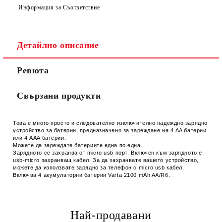
Информация за Съответствие
Детайлно описание
Ревюта
Свързани продукти
Това е много просто и следователно изключително надеждно зарядно
устройство за батерии, предназначено за зареждане на 4 AA батерии
или 4 AAA батерии.
Можете да зареждате батериите една по една.
Зарядното се захранва от micro usb порт.
Включен към зарядното е
usb-micro захранващ кабел.
За да захранвате вашето устройство,
можете да използвате зарядно за телефон с micro usb кабел.
Включва 4 акумулаторни батерии Varta 2100 mAh AA/R6.
Най-продавани