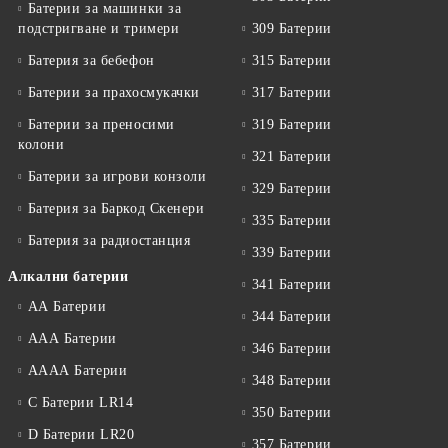
Батерии за машинки за
подстригване и тримери
309 Батерии
Батерия за бебефон
315 Батерии
Батерии за прахосмукачки
317 Батерии
Батерии за преносими
319 Батерии
колони
321 Батерии
Батерии за игрови конзоли
329 Батерии
Батерия за Баркод Скенери
335 Батерии
Батерия за радиостанция
339 Батерии
Алкални батерии
341 Батерии
АА Батерии
344 Батерии
ААА Батерии
346 Батерии
АААА Батерии
348 Батерии
C Батерии LR14
350 Батерии
D Батерии LR20
357 Батерии