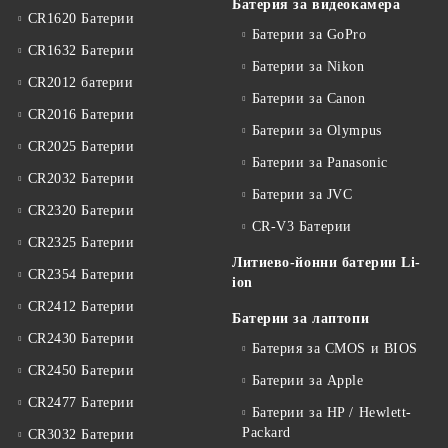
Батерия за видеокамера
CR1620 Батерии
Батерии за GoPro
CR1632 Батерии
Батерии за Nikon
CR2012 батерии
Батерии за Canon
CR2016 Батерии
Батерии за Olympus
CR2025 Батерии
Батерии за Panasonic
CR2032 Батерии
Батерии за JVC
CR2320 Батерии
CR-V3 Батерии
CR2325 Батерии
Литиево-йонни батерии Li-
CR2354 Батерии
ion
CR2412 Батерии
Батерии за лаптопи
CR2430 Батерии
Батерия за CMOS и BIOS
CR2450 Батерии
Батерии за Apple
CR2477 Батерии
Батерии за HP / Hewlett-
Packard
CR3032 Батерии