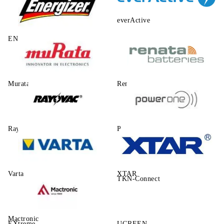
everActive
ENERGIZER
Murata
Renata
Rayovac
Power One
Varta
XTAR
TKN-Connect
Mactronic
EXtreme
UGREEN