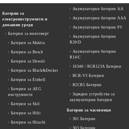
Акумулаторни батерии АА
Батерии за
Акумулаторни батерии AAA
електроинструменти и
домашни уреди
Акумулаторни батерии 9V
Батерии за винтоверт
Акумулаторни батерии
R20/D
Батерии за Makita
Акумулаторни батерии
Батерии за Bosch
R14/C
Батерии за Dewalt
16340 / RCR123A Батерии
Батерии за Black&Decker
RCR-V3 Батерии
Батерии за Einhell
R2CR5 Батерии
Батерии за AEG
Зарядни устройства за
инструменти
акумулаторни батерии
Батерии за Skil
Батерии за часовници
Батерии за Hilti
301 Батерии
Батерии за Hitachi
303 Батерии