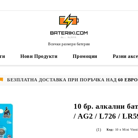
Всички размери батерии
ти
Нови Продукти
Промоции
Разни акс
🚚
БЕЗПЛАТНА ДОСТАВКА ПРИ ПОРЪЧКА НАД
60 ЕВРО
10 бр. алкални ба
/ AG2 / L726 / LR5
(1)
Код:
10 x Mini Vinni