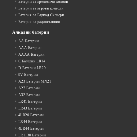
Батерии за преносими колони
Батерии за игрови конзоли
Батерия за Баркод Скенери
Батерия за радиостанция
Алкални батерии
АА Батерии
ААА Батерии
АААА Батерии
C Батерии LR14
D Батерии LR20
9V Батерии
A23 Батерии MN21
A27 Батерии
A32 Батерии
LR41 Батерии
LR43 Батерии
4LR20 Батерии
LR44 Батерии
4LR44 Батерии
LR1130 Батерии