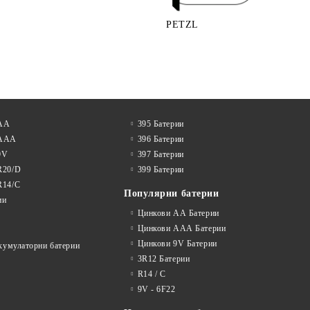
PETZL
 АА
395 Батерии
 AAA
396 Батерии
9V
397 Батерии
R20/D
399 Батерии
R14/C
Популярни батерии
ии
Цинкови АА Батерии
Цинкови ААА Батерии
Цинкови 9V Батерии
акумулаторни батерии
3R12 Батерии
R14 / C
9V - 6F22