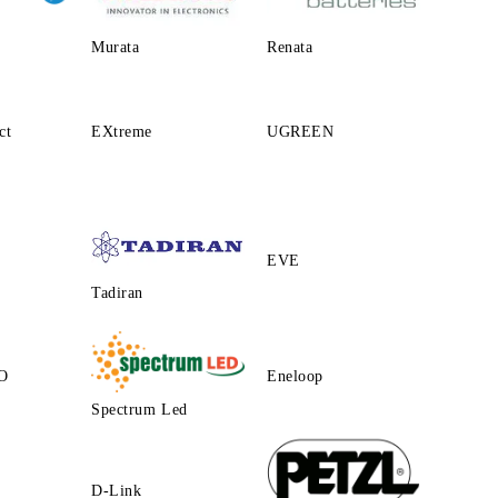
Murata
Renata
ct
EXtreme
UGREEN
EVE
Tadiran
O
Eneloop
Spectrum Led
D-Link