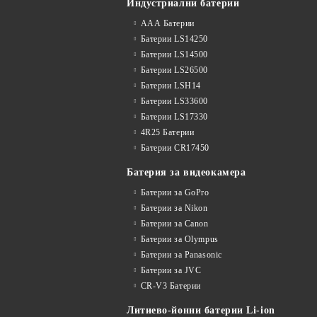
Индустриални батерии
ААА Батерии
Батерии LS14250
Батерии LS14500
Батерии LS26500
Батерии LSH14
Батерии LS33600
Батерии LS17330
4R25 Батерии
Батерии CR17450
Батерия за видеокамера
Батерии за GoPro
Батерии за Nikon
Батерии за Canon
Батерии за Olympus
Батерии за Panasonic
Батерии за JVC
CR-V3 Батерии
Литиево-йонни батерии Li-ion