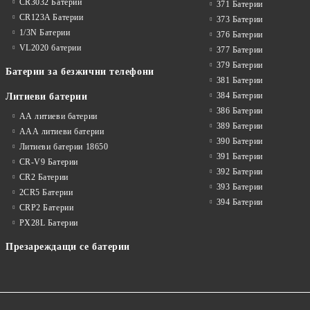
CR3032 Батерии
371 Батерии
CR123A Батерии
373 Батерии
1/3N Батерии
376 Батерии
VL2020 батерии
377 Батерии
379 Батерии
Батерии за безжични телефони
381 Батерии
384 Батерии
Литиеви батерии
386 Батерии
АА литиеви батерии
389 Батерии
ААА литиеви батерии
390 Батерии
Литиеви батерии 18650
391 Батерии
CR-V9 Батерии
392 Батерии
CR2 Батерии
393 Батерии
2CR5 Батерии
394 Батерии
CRP2 Батерии
PX28L Батерии
Презареждащи се батерии