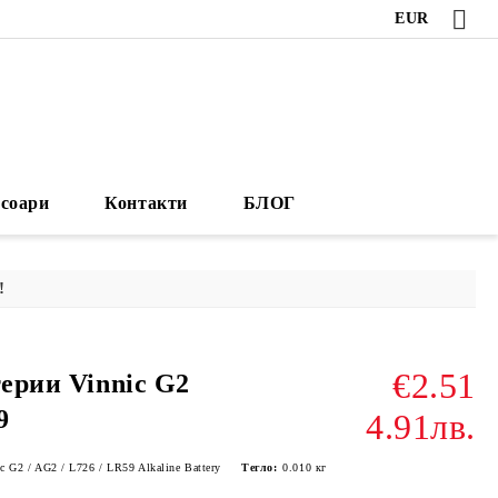
EUR
есоари
Контакти
БЛОГ
!
€2.51
терии Vinnic G2
9
4.91лв.
c G2 / AG2 / L726 / LR59 Alkaline Battery
Тегло:
0.010
кг