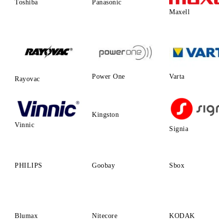
Toshiba
Panasonic
Maxell
Power One
Varta
Rayovac
Kingston
Vinnic
Signia
PHILIPS
Goobay
Sbox
Blumax
Nitecore
KODAK