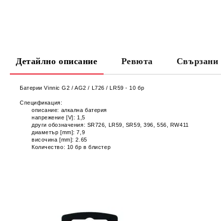
Детайлно описание
Ревюта
Свързани 
Батерии Vinnic
G2 / AG2 / L726 / LR59
- 10 бр
Спецификация:
описание:
алкална батерия
напрежение [V]:
1,5
други обозначения:
SR726, LR59, SR59, 396, 556, RW411
диаметър [mm]:
7,9
височина [mm]:
2.65
Количество:
10 бр в блистер