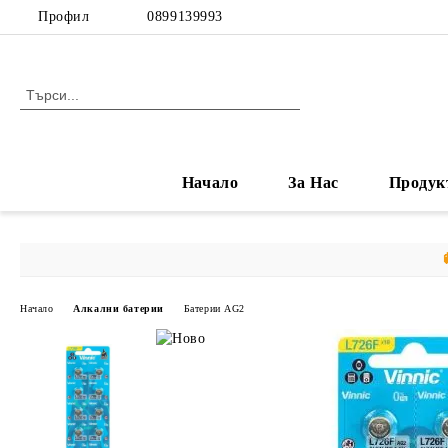
Профил
0899139993
Начало
За Нас
Продук
Начало
Алкални батерии
Батерии AG2