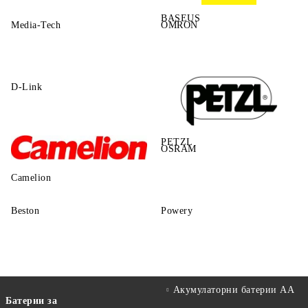
BASEUS
Media-Tech
OMRON
D-Link
PETZL
OSRAM
Camelion
Beston
Powery
Акумулаторни батерии АА
Батерии за