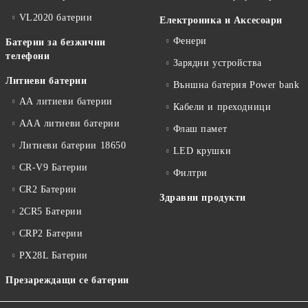
VL2020 батерии
Електроника и Аксесоари
Фенери
Батерии за безжични
телефони
Зарядни устройства
Литиеви батерии
Външна батерия Power bank
АА литиеви батерии
Кабели и преходници
ААА литиеви батерии
Флаш памет
Литиеви батерии 18650
LED крушки
CR-V9 Батерии
Филтри
CR2 Батерии
Здравни продукти
2CR5 Батерии
CRP2 Батерии
PX28L Батерии
Презареждащи се батерии