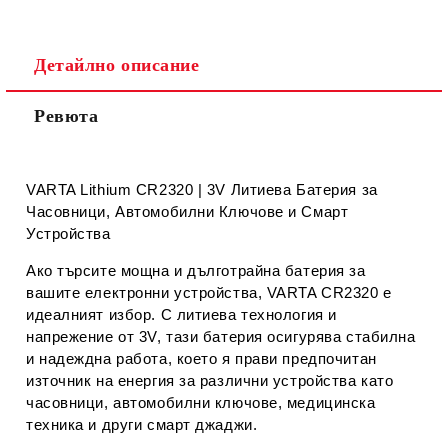
Съгласен съм с
Политиката за лични данни
Детайлно описание
Ние ще се свържем с вас в рамките на работния ден.
Ревюта
VARTA Lithium CR2320 | 3V Литиева Батерия за
Часовници, Автомобилни Ключове и Смарт
Устройства
Ако търсите
мощна и дълготрайна
батерия за
вашите електронни устройства,
VARTA CR2320
е
идеалният избор. С
литиева технология и
напрежение от 3V
, тази батерия осигурява
стабилна
и надеждна работа
, което я прави предпочитан
източник на енергия за различни устройства като
часовници, автомобилни ключове, медицинска
техника и други смарт джаджи.