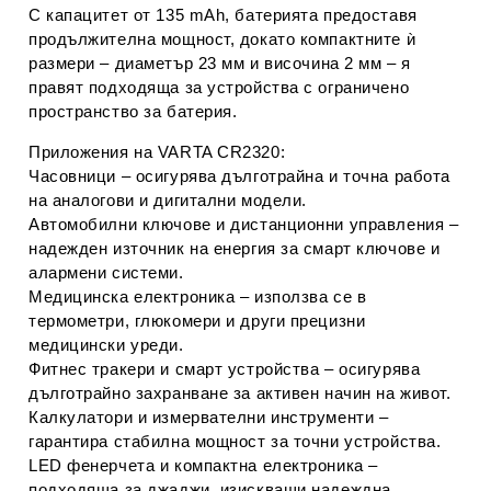
С
капацитет от 135 mAh
, батерията предоставя
продължителна мощност
, докато
компактните ѝ
размери
– диаметър
23 мм
и височина
2 мм
– я
правят подходяща за устройства с ограничено
пространство за батерия.
Приложения на VARTA CR2320:
Часовници
– осигурява дълготрайна и точна работа
на аналогови и дигитални модели.
Автомобилни ключове и дистанционни управления
–
надежден източник на енергия за смарт ключове и
алармени системи.
Медицинска електроника
– използва се в
термометри, глюкомери и други прецизни
медицински уреди.
Фитнес тракери и смарт устройства
– осигурява
дълготрайно захранване за активен начин на живот.
Калкулатори и измервателни инструменти
–
гарантира стабилна мощност за точни устройства.
LED фенерчета и компактна електроника
–
подходяща за джаджи, изискващи надеждна