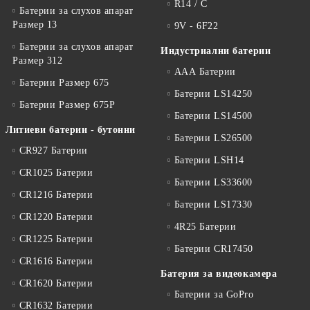
R14 / C
Батерии за слухов апарат
Размер 13
9V - 6F22
Батерии за слухов апарат
Индустриални батерии
Размер 312
ААА Батерии
Батерии Размер 675
Батерии LS14250
Батерии Размер 675P
Батерии LS14500
Литиеви батерии - бутонни
Батерии LS26500
CR927 Батерии
Батерии LSH14
CR1025 Батерии
Батерии LS33600
CR1216 Батерии
Батерии LS17330
CR1220 Батерии
4R25 Батерии
CR1225 Батерии
Батерии CR17450
CR1616 Батерии
Батерия за видеокамера
CR1620 Батерии
Батерии за GoPro
CR1632 Батерии