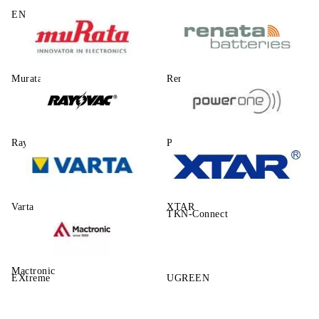
ENERGIZER
Murata
Renata
Rayovac
Power One
Varta
XTAR
TKN-Connect
Mactronic
EXtreme
UGREEN