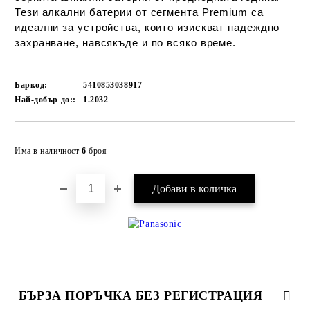
Тези алкални батерии от сегмента Premium са
идеални за устройства, които изискват надеждно
захранване, навсякъде и по всяко време.
Баркод:
5410853038917
Най-добър до::
1.2032
Добави в желани
Има в наличност
6
броя
БЪРЗА ПОРЪЧКА БЕЗ РЕГИСТРАЦИЯ