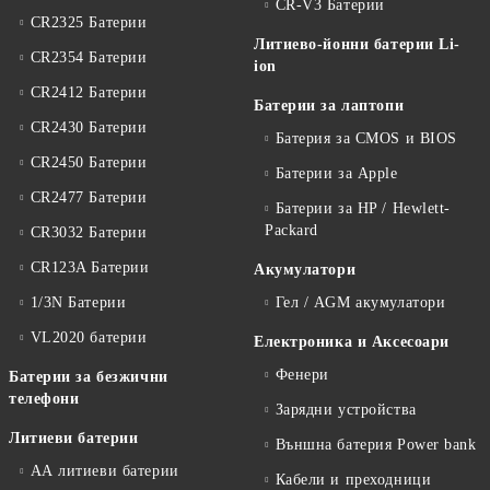
CR-V3 Батерии
CR2325 Батерии
Литиево-йонни батерии Li-
CR2354 Батерии
ion
CR2412 Батерии
Батерии за лаптопи
CR2430 Батерии
Батерия за CMOS и BIOS
CR2450 Батерии
Батерии за Apple
CR2477 Батерии
Батерии за HP / Hewlett-
Packard
CR3032 Батерии
CR123A Батерии
Акумулатори
1/3N Батерии
Гел / AGM акумулатори
VL2020 батерии
Електроника и Аксесоари
Фенери
Батерии за безжични
телефони
Зарядни устройства
Литиеви батерии
Външна батерия Power bank
АА литиеви батерии
Кабели и преходници