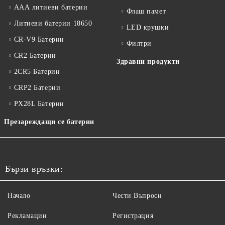
ААА литиеви батерии
Флаш памет
Литиеви батерии 18650
LED крушки
CR-V9 Батерии
Филтри
CR2 Батерии
Здравни продукти
2CR5 Батерии
CRP2 Батерии
PX28L Батерии
Презареждащи се батерии
Бързи връзки:
Начало
Чести Въпроси
Рекламации
Регистрация