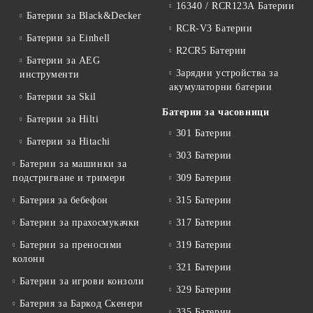
16340 / RCR123A Батерии
Батерии за Black&Decker
RCR-V3 Батерии
Батерии за Einhell
R2CR5 Батерии
Батерии за AEG
Зарядни устройства за
инструменти
акумулаторни батерии
Батерии за Skil
Батерии за часовници
Батерии за Hilti
301 Батерии
Батерии за Hitachi
303 Батерии
Батерии за машинки за
подстригване и тримери
309 Батерии
Батерия за бебефон
315 Батерии
Батерии за прахосмукачки
317 Батерии
Батерии за преносими
319 Батерии
колони
321 Батерии
Батерии за игрови конзоли
329 Батерии
Батерия за Баркод Скенери
335 Батерии