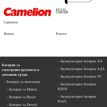
PETZL
OSRAM
Camelion
Beston
Powery
Акумулаторни батерии АА
Батерии за
Акумулаторни батерии AAA
електроинструменти и
домашни уреди
Акумулаторни батерии 9V
Батерии за винтоверт
Акумулаторни батерии
R20/D
Батерии за Makita
Акумулаторни батерии
Батерии за Bosch
R14/C
Батерии за Dewalt