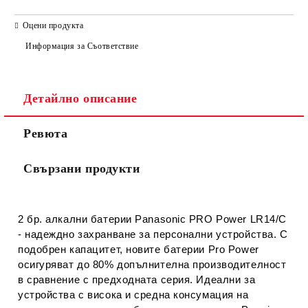
САМО ПОПЪЛНЕТЕ 2 ПОЛЕТА
Оцени продукта
Информация за Съответствие
Съгласен съм с
Политиката за лични данни
Детайлно описание
Ние ще се свържем с вас в рамките на работния ден.
Ревюта
Свързани продукти
2 бр. алкални батерии Panasonic PRO Power LR14/C
- надеждно захранване за персонални устройства. С
подобрен капацитет, новите батерии Pro Power
осигуряват до 80% допълнителна производителност
в сравнение с предходната серия. Идеални за
устройства с висока и средна консумация на