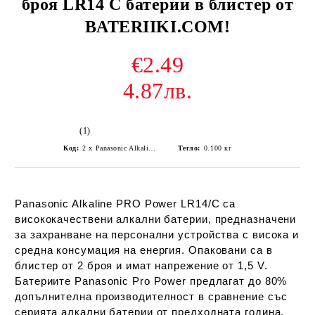
броя LR14 C батерии в блистер от
BATERIIKI.COM!
€2.49
4.87лв.
(1)
Код:
2 x Panasonic Alkaline PRO Power LR14/C (blister)
Тегло:
0.100
кг
Panasonic Alkaline PRO Power LR14/C са
висококачествени алкални батерии, предназначени
за захранване на персонални устройства с висока и
средна консумация на енергия. Опаковани са в
блистер от 2 броя и имат напрежение от 1,5 V.
Батериите Panasonic Pro Power предлагат до 80%
допълнителна производителност в сравнение със
серията алкални батерии от предходната година.