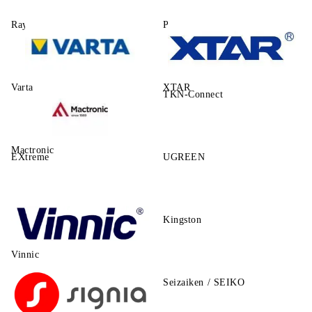
Rayovac
Power One
Varta
XTAR
TKN-Connect
Mactronic
EXtreme
UGREEN
Kingston
Vinnic
Seizaiken / SEIKO