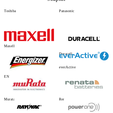
Toshiba
Panasonic
Maxell
Duracell
everActive
ENERGIZER
Murata
Renata