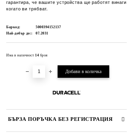
гарантира, че вашите устройства ще работят винаги
когато ви трябват.
Баркод:
5000394152137
Най-добър до::
07.2031
Добави в желани
Има в наличност
14
броя
БЪРЗА ПОРЪЧКА БЕЗ РЕГИСТРАЦИЯ