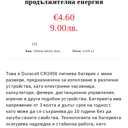
продължителна енергия
€4.60
9.00лв.
(1)
Код:
lithium battery mini Duracell CR2450 DL2450 ECR2450 2BL
Тегло:
0.010
кг
Това е Duracell CR2450 литиева батерия с мини
размери, предназначена за използване в различни
устройства, като електронни часовници,
калкулатори, фенери, дистанционни управления,
играчки и други подобни устройства. Батерията има
напрежение от 3 волта и дълъг срок на годност,
като може да се съхранява до 10 години без да
загуби своите свойства. Технологията на батерията
осигурява надеждна и стабилна работа, като