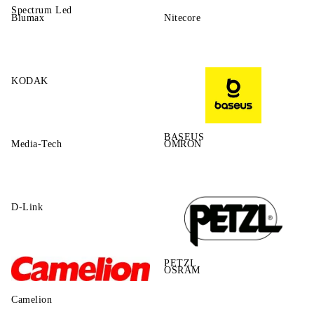
Spectrum Led
Blumax
Nitecore
KODAK
BASEUS
Media-Tech
OMRON
D-Link
PETZL
OSRAM
Camelion