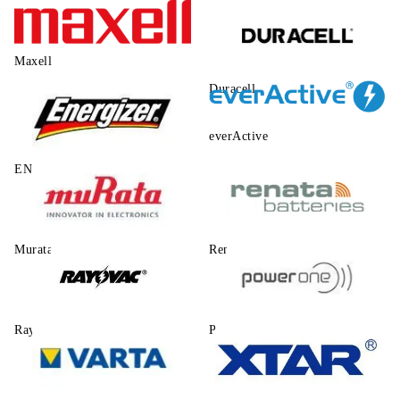
Maxell
Duracell
everActive
ENERGIZER
Murata
Renata
Rayovac
Power One