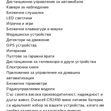
Дистанционни управления за автомобили
Камери за наблюдение
Безжични слушалки
LED светлини
Играчки и игри
Безжични клавиатури и мишки
Медицински устройства
Детектори на движение
GPS устройства
Интеркоми
Пултове за гаражни врати
Дистанционни за телевизори и други устройства
Електронни книги
Приложения за управление на домашна
автоматизация
Безжични термометри
Радиоуправляеми модели
Със своята висока производителност, надеждност и
дълъг живот, Duracell CR2450 мини литиеви батерии
са идеалният избор за вашите устройства, когато им
трябва надеждна и дълготрайна енергия.