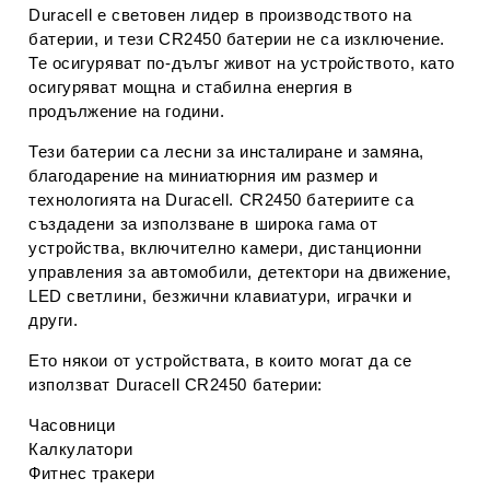
Duracell е световен лидер в производството на
батерии, и тези CR2450 батерии не са изключение.
Те осигуряват по-дълъг живот на устройството, като
осигуряват мощна и стабилна енергия в
продължение на години.
Тези батерии са лесни за инсталиране и замяна,
благодарение на миниатюрния им размер и
технологията на Duracell. CR2450 батериите са
създадени за използване в широка гама от
устройства, включително камери, дистанционни
управления за автомобили, детектори на движение,
LED светлини, безжични клавиатури, играчки и
други.
Ето някои от устройствата, в които могат да се
използват Duracell CR2450 батерии:
Часовници
Калкулатори
Фитнес тракери