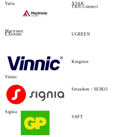
Varta
XTAR
TKN-Connect
Mactronic
EXtreme
UGREEN
Kingston
Vinnic
Seizaiken / SEIKO
Signia
SAFT