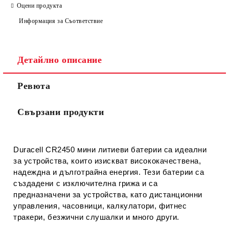
САМО ПОПЪЛНЕТЕ 2 ПОЛЕТА
Оцени продукта
Информация за Съответствие
Съгласен съм с
Политиката за лични данни
Детайлно описание
Ние ще се свържем с вас в рамките на работния ден.
Ревюта
Свързани продукти
Duracell CR2450 мини литиеви батерии са идеални
за устройства, които изискват висококачествена,
надеждна и дълготрайна енергия. Тези батерии са
създадени с изключителна грижа и са
предназначени за устройства, като дистанционни
управления, часовници, калкулатори, фитнес
тракери, безжични слушалки и много други.