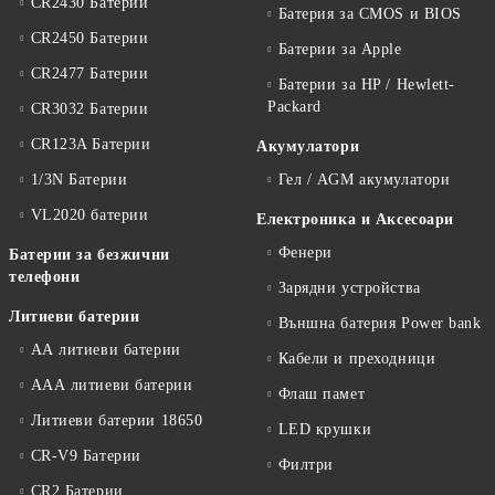
CR2430 Батерии
Батерия за CMOS и BIOS
CR2450 Батерии
Батерии за Apple
CR2477 Батерии
Батерии за HP / Hewlett-
Packard
CR3032 Батерии
CR123A Батерии
Акумулатори
1/3N Батерии
Гел / AGM акумулатори
VL2020 батерии
Електроника и Аксесоари
Фенери
Батерии за безжични
телефони
Зарядни устройства
Литиеви батерии
Външна батерия Power bank
АА литиеви батерии
Кабели и преходници
ААА литиеви батерии
Флаш памет
Литиеви батерии 18650
LED крушки
CR-V9 Батерии
Филтри
CR2 Батерии