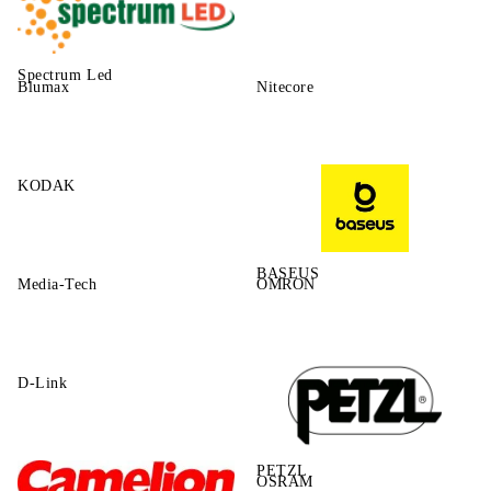
Spectrum Led
Blumax
Nitecore
KODAK
BASEUS
Media-Tech
OMRON
D-Link
PETZL
OSRAM