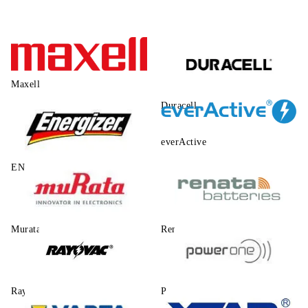
Maxell
Duracell
everActive
ENERGIZER
Murata
Renata
Rayovac
Power One