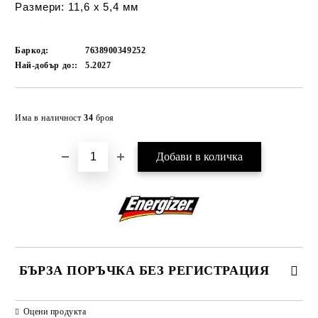
Размери: 11,6 x 5,4 мм
Баркод:
7638900349252
Най-добър до::
5.2027
Добави в желани
Има в наличност
34
броя
БЪРЗА ПОРЪЧКА БЕЗ РЕГИСТРАЦИЯ
САМО ПОПЪЛНЕТЕ 2 ПОЛЕТА
Оцени продукта