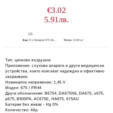
€3.02
5.91лв.
(2)
Код:
6 x Energizer 675 Hearing Aid Batteries
Тегло:
0.010
кг
Тип: цинково въздушни
Приложение: слухови апарати и други медицински
устройства, които изискват надеждно и ефективно
захранване.
Номинално напрежение: 1,45 V
Модел: 675 / PR44
Други обозначения: B6754, DA675N6, DA675, s675,
p675, B900PA, AC675E, HA675, 675AU
Батерии без живак - Hg 0%
Количество: 4бр.