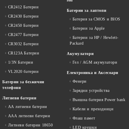
ion
CR2412 Батерии
Батерии за лаптопи
CR2430 Батерии
Батерия за CMOS и BIOS
CR2450 Батерии
Батерии за Apple
CR2477 Батерии
Батерии за HP / Hewlett-
Packard
CR3032 Батерии
CR123A Батерии
Акумулатори
1/3N Батерии
Гел / AGM акумулатори
VL2020 батерии
Електроника и Аксесоари
Фенери
Батерии за безжични
телефони
Зарядни устройства
Литиеви батерии
Външна батерия Power bank
АА литиеви батерии
Кабели и преходници
ААА литиеви батерии
Флаш памет
Литиеви батерии 18650
LED крушки