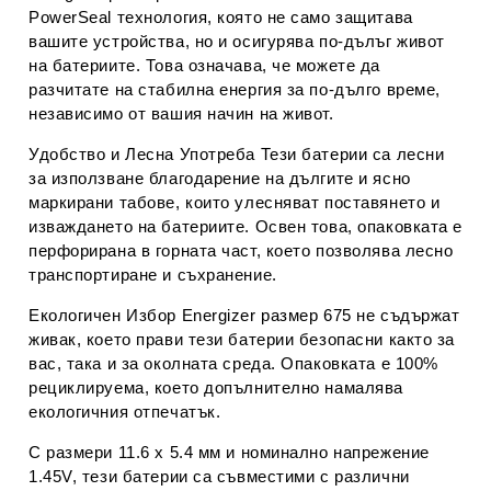
PowerSeal технология, която не само защитава
вашите устройства, но и осигурява по-дълъг живот
на батериите. Това означава, че можете да
разчитате на стабилна енергия за по-дълго време,
независимо от вашия начин на живот.
Удобство и Лесна Употреба
Тези батерии са лесни
за използване благодарение на дългите и ясно
маркирани табове, които улесняват поставянето и
изваждането на батериите. Освен това, опаковката е
перфорирана в горната част, което позволява лесно
транспортиране и съхранение.
Екологичен Избор
Energizer размер 675 не съдържат
живак, което прави тези батерии безопасни както за
вас, така и за околната среда. Опаковката е 100%
рециклируема, което допълнително намалява
екологичния отпечатък.
С размери 11.6 x 5.4 мм и номинално напрежение
1.45V, тези батерии са съвместими с различни