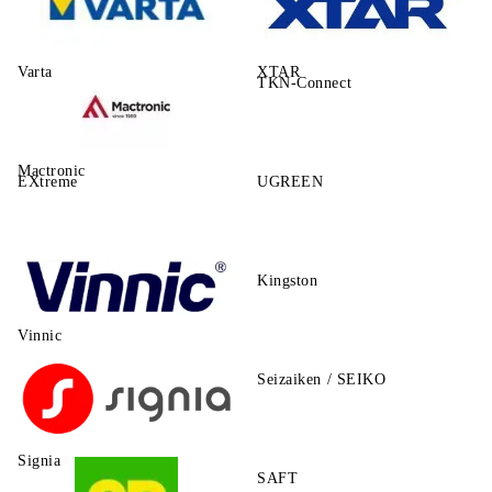
Varta
XTAR
TKN-Connect
Mactronic
EXtreme
UGREEN
Kingston
Vinnic
Seizaiken / SEIKO
Signia
SAFT