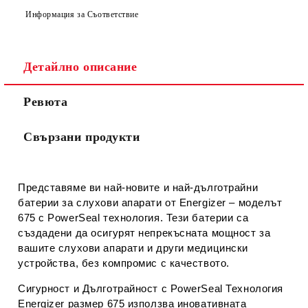
Информация за Съответствие
Съгласен съм с
Политиката за лични данни
Детайлно описание
Ние ще се свържем с вас в рамките на работния ден.
Ревюта
Свързани продукти
Представяме ви най-новите и най-дълготрайни
батерии за слухови апарати от Energizer – моделът
675 с PowerSeal технология. Тези батерии са
създадени да осигурят непрекъсната мощност за
вашите слухови апарати и други медицински
устройства, без компромис с качеството.
Сигурност и Дълготрайност с PowerSeal Технология
Energizer размер 675 използва иновативната