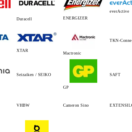
everActive
ENERGIZER
Duracell
TKN-Conne
XTAR
Mactronic
Seizaiken / SEIKO
SAFT
GP
VHBW
Cameron Sino
EXTENSIL