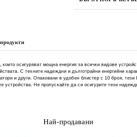
САМО ПОПЪЛНЕТЕ 2 ПОЛЕТА
Съгласен съм с
Политика
Ние ще се свържем с вас в рамки
продукти
 които осигуряват мощна енергия за всички видове устройст
ойствата. С техните надеждни и дълготрайни енергийни хара
тори и други. Опаковани в удобен блистер с 10 броя, тези 
те устройства. Не пропускайте да си осигурите тези надежд
Най-продавани