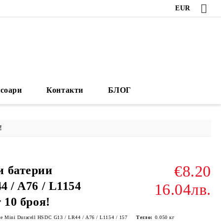
EUR
есоари
Контакти
БЛОГ
!
€8.20
и батерии
4 / A76 / L1154
16.04лв.
т 10 броя!
ne Mini Duracell HSDC G13 / LR44 / A76 / L1154 / 157
Тегло:
0.050
кг