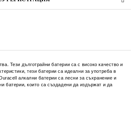
та за лични данни
те на работния ден.
ва. Тези дълготрайни батерии са с високо качество и
ктеристики, тези батерии са идеални за употреба в
Duracell алкални батерии са лесни за съхранение и
ни батерии, които са създадени да издържат и да