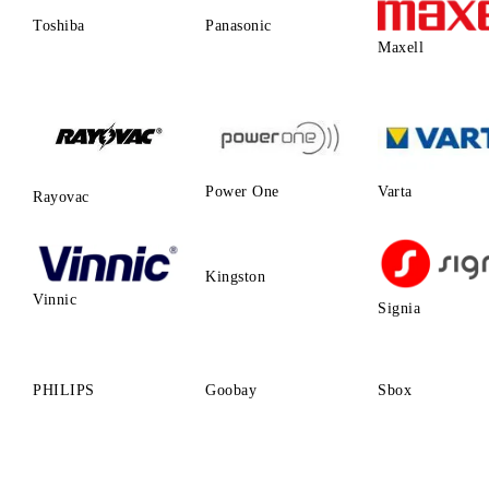
Toshiba
Panasonic
Maxell
Power One
Varta
Rayovac
Kingston
Vinnic
Signia
PHILIPS
Goobay
Sbox