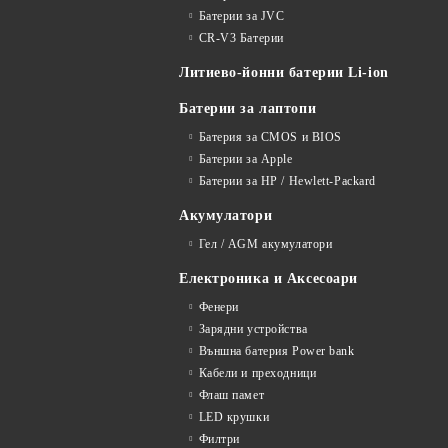
Батерии за JVC
CR-V3 Батерии
Литиево-йонни батерии Li-ion
Батерии за лаптопи
Батерия за CMOS и BIOS
Батерии за Apple
Батерии за HP / Hewlett-Packard
Акумулатори
Гел / AGM акумулатори
Електроника и Аксесоари
Фенери
Зарядни устройства
Външна батерия Power bank
Кабели и преходници
Флаш памет
LED крушки
Филтри