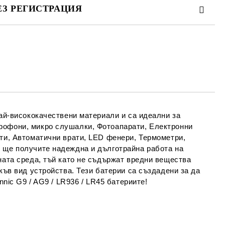
ЕЗ РЕГИСТРАЦИЯ
та за лични данни
те на работния ден.
най-висококачествени материали и са идеални за
крофони, микро слушалки, Фотоапарати, Електронни
ати, Автоматични врати, LED фенери, Термометри,
х ще получите надеждна и дълготрайна работа на
ната среда, тъй като не съдържат вредни вещества
къв вид устройства. Тези батерии са създадени за да
nnic G9 / AG9 / LR936 / LR45 батериите!