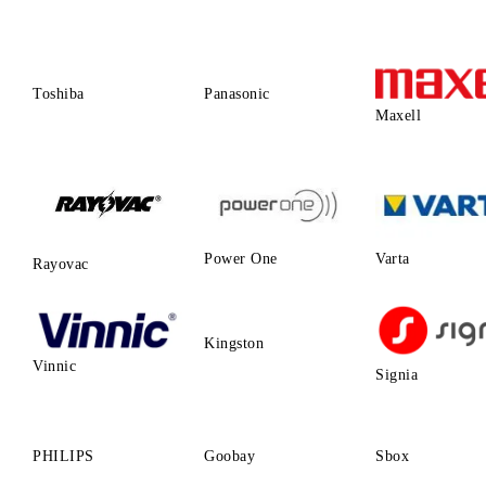
Toshiba
Panasonic
Maxell
Power One
Varta
Rayovac
Kingston
Vinnic
Signia
PHILIPS
Goobay
Sbox