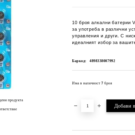
10 броя алкални батерии V
за употреба в различни ус
управления и други. С нис
идеалният избор за вашит
Баркод:
4898338007992
Има в наличност
7
броя
цени продукта
тветствие