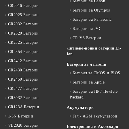
Батерии за Canon
CR2016 Батерии
Батерии за Olympus
CR2025 Батерии
Батерии за Panasonic
CR2032 Батерии
Батерии за JVC
CR2320 Батерии
CR-V3 Батерии
CR2325 Батерии
Литиево-йонни батерии Li-
CR2354 Батерии
ion
CR2412 Батерии
Батерии за лаптопи
CR2430 Батерии
Батерия за CMOS и BIOS
CR2450 Батерии
Батерии за Apple
CR2477 Батерии
Батерии за HP / Hewlett-
Packard
CR3032 Батерии
CR123A Батерии
Акумулатори
1/3N Батерии
Гел / AGM акумулатори
VL2020 батерии
Електроника и Аксесоари