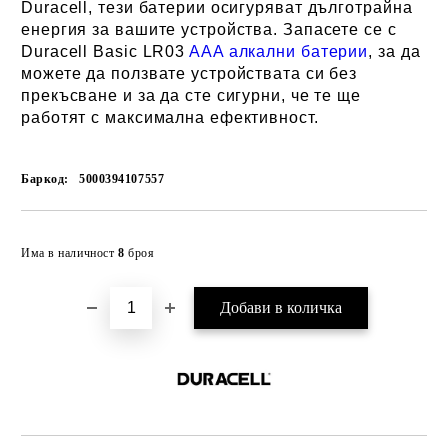
Duracell, тези батерии осигуряват дълготрайна
енергия за вашите устройства. Запасете се с
Duracell Basic LR03
AAA алкални батерии
, за да
можете да ползвате устройствата си без
прекъсване и за да сте сигурни, че те ще
работят с максимална ефективност.
Баркод:
5000394107557
Добави в желани
Има в наличност
8
броя