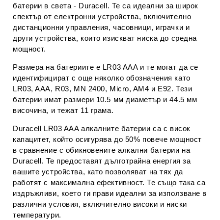
батерии в света - Duracell. Те са идеални за широк
спектър от електронни устройства, включително
дистанционни управления, часовници, играчки и
други устройства, които изискват ниска до средна
мощност.
Размера на батериите е LR03 AAA и те могат да се
идентифицират с още няколко обозначения като
LR03, AAA, R03, MN 2400, Micro, AM4 и E92. Тези
батерии имат размери 10.5 мм диаметър и 44.5 мм
височина, и тежат 11 грама.
Duracell LR03 AAA алкалните батерии са с висок
капацитет, който осигурява до 50% повече мощност
в сравнение с обикновените алкални батерии на
Duracell. Те предоставят дълготрайна енергия за
вашите устройства, като позволяват на тях да
работят с максимална ефективност. Те също така са
издръжливи, което ги прави идеални за използване в
различни условия, включително високи и ниски
температури.