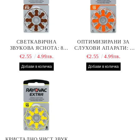
СВЕТКАВИЧНА
ОПТИМИЗИРАНИ ЗА
ЗВУКОВА ЯСНОТА: 8
СЛУХОВИ АПАРАТИ: 8
БРОЯ RAYOVAC EXTRA
БРОЯ RAYOVAC EXTRA
€2.55
4.99лв.
€2.55
4.99лв.
312 БАТЕРИИ ЗА
13 БАТЕРИИ С ВИСОКА
СЛУХОВ АПАРАТ С
ПРОИЗВОДИТЕЛНОСТ
НАЙ-ДОБРАТА ЦЕНА!
КРИСТАЛНО ЧИСТ ЗВУК