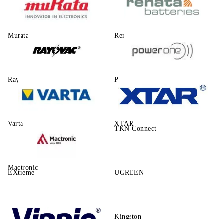
Murata
Renata
Rayovac
Power One
Varta
XTAR
TKN-Connect
Mactronic
EXtreme
UGREEN
Kingston