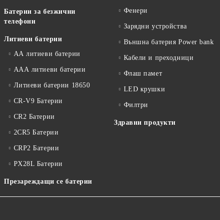
Фенери
Батерии за безжични
телефони
Зарядни устройства
Литиеви батерии
Външна батерия Power bank
АА литиеви батерии
Кабели и преходници
ААА литиеви батерии
Флаш памет
Литиеви батерии 18650
LED крушки
CR-V9 Батерии
Филтри
CR2 Батерии
Здравни продукти
2CR5 Батерии
CRP2 Батерии
PX28L Батерии
Презареждащи се батерии