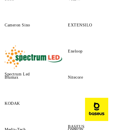
Cameron Sino
EXTENSILO
Eneloop
Spectrum Led
Blumax
Nitecore
KODAK
BASEUS
Media-Tech
OMRON