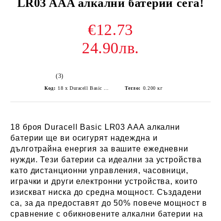
LR03 AAA алкални батерии сега!
€12.73
24.90лв.
(3)
Код:
18 x Duracell Basic LR03 AAA alkaline battery
Тегло:
0.200
кг
18 броя Duracell Basic LR03 AAA алкални
батерии ще ви осигурят надеждна и
дълготрайна енергия за вашите ежедневни
нужди. Тези батерии са идеални за устройства
като дистанционни управления, часовници,
играчки и други електронни устройства, които
изискват ниска до средна мощност. Създадени
са, за да предоставят до 50% повече мощност в
сравнение с обикновените алкални батерии на