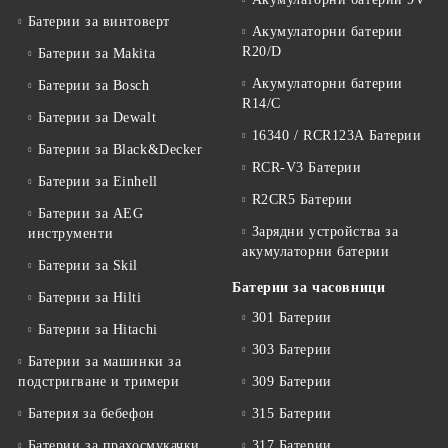
Батерии за винтоверт
Акумулаторни батерии
R20/D
Батерии за Makita
Акумулаторни батерии
Батерии за Bosch
R14/C
Батерии за Dewalt
16340 / RCR123A Батерии
Батерии за Black&Decker
RCR-V3 Батерии
Батерии за Einhell
R2CR5 Батерии
Батерии за AEG
Зарядни устройства за
инструменти
акумулаторни батерии
Батерии за Skil
Батерии за часовници
Батерии за Hilti
301 Батерии
Батерии за Hitachi
303 Батерии
Батерии за машинки за
подстригване и тримери
309 Батерии
Батерия за бебефон
315 Батерии
Батерии за прахосмукачки
317 Батерии