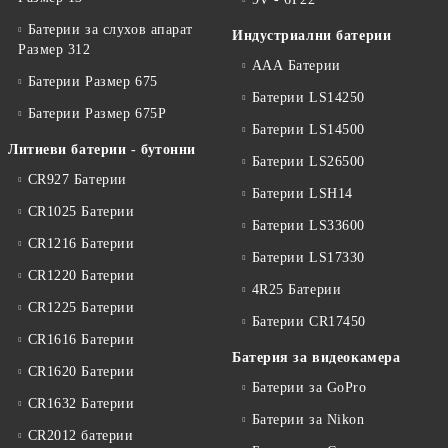
Батерии за слухов апарат
Индустриални батерии
Размер 312
ААА Батерии
Батерии Размер 675
Батерии LS14250
Батерии Размер 675P
Батерии LS14500
Литиеви батерии - бутонни
Батерии LS26500
CR927 Батерии
Батерии LSH14
CR1025 Батерии
Батерии LS33600
CR1216 Батерии
Батерии LS17330
CR1220 Батерии
4R25 Батерии
CR1225 Батерии
Батерии CR17450
CR1616 Батерии
Батерия за видеокамера
CR1620 Батерии
Батерии за GoPro
CR1632 Батерии
Батерии за Nikon
CR2012 батерии