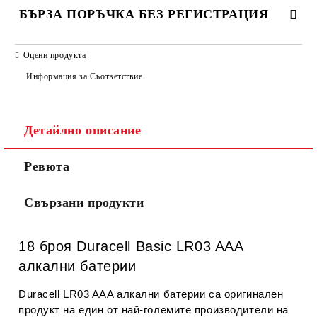
БЪРЗА ПОРЪЧКА БЕЗ РЕГИСТРАЦИЯ
САМО ПОПЪЛНЕТЕ 2 ПОЛЕТА
Оцени продукта
Информация за Съответствие
Съгласен съм с
Политиката за лични данни
Детайлно описание
Ние ще се свържем с вас в рамките на работния ден.
Ревюта
Свързани продукти
18 броя Duracell Basic LR03 AAA
алкални батерии
Duracell LR03 AAA алкални батерии са оригинален
продукт на един от най-големите производители на