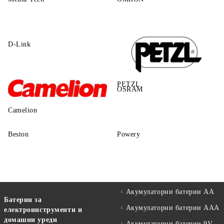
D-Link
PETZL
OSRAM
Camelion
Beston
Powery
Акумулаторни батерии АА
Батерии за
Акумулаторни батерии AAA
електроинструменти и
домашни уреди
Акумулаторни батерии 9V